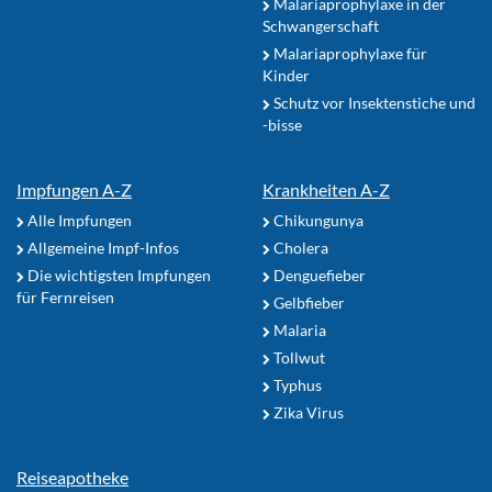
Malariaprophylaxe in der
Schwangerschaft
Malariaprophylaxe für
Kinder
Schutz vor Insektenstiche und
-bisse
Impfungen A-Z
Krankheiten A-Z
Alle Impfungen
Chikungunya
Allgemeine Impf-Infos
Cholera
Die wichtigsten Impfungen
Denguefieber
für Fernreisen
Gelbfieber
Malaria
Tollwut
Typhus
Zika Virus
Reiseapotheke