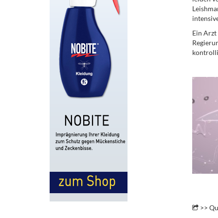
Leishman
intensiv
Ein Arzt
Regierun
kontroll
.
.
>> Qu