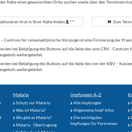
 der Nähe eines gewünschten Ortes suchen sowie über den Terminservic
tationären Arzt in Ihrer Nähe finden
***
Zum Termi
Centrum für reisemedizinische Vorsorge ist eine Firmierung der Praxi
erden bei Betätigung des Buttons auf die Seite des vom CRV - Centrum f
angebots weitergeleitet.
werden bei Betätigung des Buttons auf die Seite des von der KBV – Kass
angebots weitergeleitet.
Malaria
Impfungen A-Z
K
e
Schutz vor Malaria
Alle Impfungen
Was ist Malaria?
Allgemeine Impf-Infos
d
Wo gibt es Malaria?
Die wichtigsten
Impfungen für Fernreisen
Malaria - Übertragung
G