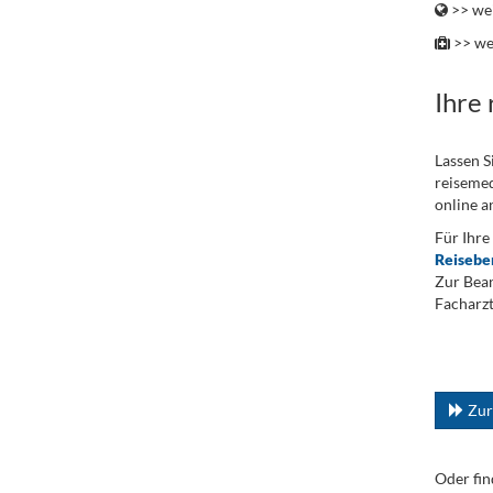
>> wei
>> we
Ihre
Lassen S
reisemed
online a
Für Ihre
Reisebe
Zur Bean
Facharzt
.
...
Zur
Oder fin