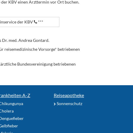
e der KBV einen Arzttermin vor Ort buchen.
nservice der KBV
***
s Dr. med. Andrea Gontard.
ür reisemedizinische Vorsorge* betriebenen
enärztliche Bundesvereinigung betriebenen
rankheiten A-Z
Reiseapotheke
Chikungunya
Sonnenschutz
Cholera
Denguefieber
elbfieber