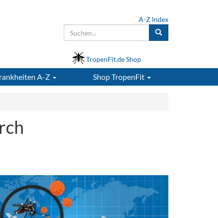
A-Z Index
TropenFit.de Shop
rankheiten A-Z
Shop
TropenFit
rch