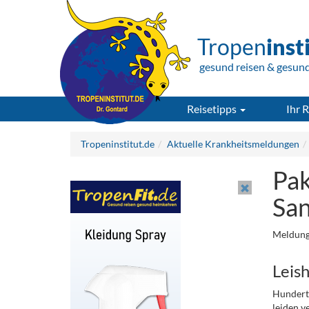
Tropen
inst
gesund reisen & gesun
Reisetipps
Ihr R
Tropeninstitut.de
Aktuelle Krankheitsmeldungen
Pak
San
Meldung
Leish
Hunderte
leiden v