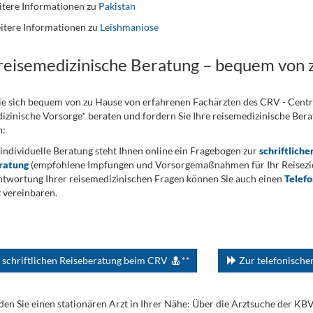
tere Informationen zu
Pakistan
itere Informationen zu
Leishmaniose
 reisemedizinische Beratung – bequem von 
ie sich bequem von zu Hause von erfahrenen Fachärzten des CRV - Cent
izinische Vorsorge* beraten und fordern Sie Ihre reisemedizinische Berat
n:
 individuelle Beratung steht Ihnen online ein Fragebogen zur
schriftliche
ratung
(empfohlene Impfungen und Vorsorgemaßnahmen für Ihr Reiseziel
twortung Ihrer reisemedizinischen Fragen können Sie auch einen
Telef
 vereinbaren.
 schriftlichen Reiseberatung beim CRV
**
Zur telefonisch
den Sie einen stationären Arzt in Ihrer Nähe: Über die Arztsuche der KB