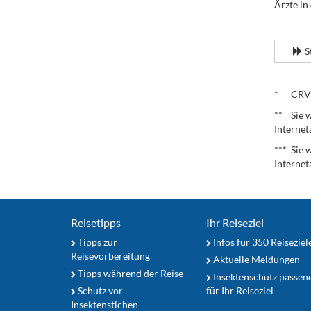
Ärzte in
.
S
.
* CRV – 
** Sie w
Internet
*** Sie 
Internet
Reisetipps
Ihr Reiseziel
Tipps zur
Infos für 350 Reiseziel
Reisevorbereitung
Aktuelle Meldungen
Tipps während der Reise
Insektenschutz passen
Schutz vor
für Ihr Reiseziel
Insektenstichen