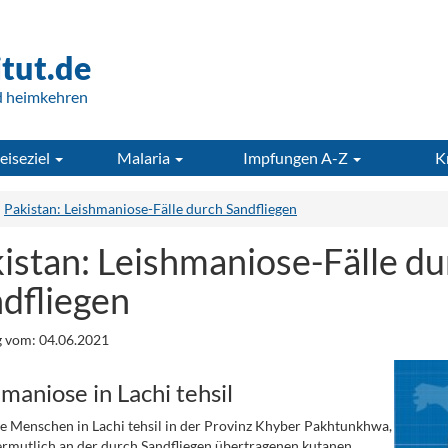
itut.de
d heimkehren
eiseziel
Malaria
Impfungen A-Z
K
Pakistan: Leishmaniose-Fälle durch Sandfliegen
istan: Leishmaniose-Fälle du
dfliegen
 vom: 04.06.2021
maniose in Lachi tehsil
 Menschen in Lachi tehsil in der Provinz Khyber Pakhtunkhwa,
ermutlich an der durch Sandfliegen übertragenen kutanen