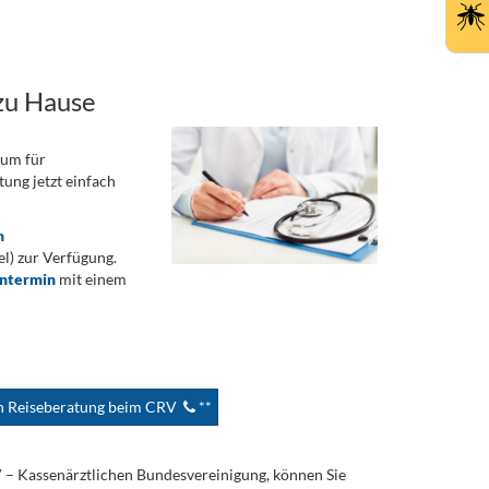
zu Hause
rum für
ung jetzt einfach
n
) zur Verfügung.
ontermin
mit einem
en Reiseberatung beim CRV
**
V – Kassenärztlichen Bundesvereinigung, können Sie