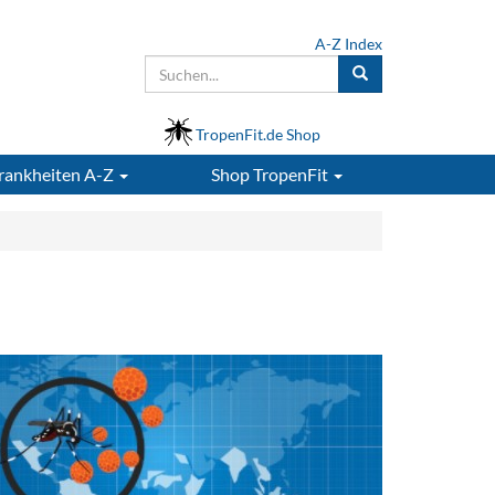
A-Z Index
TropenFit.de Shop
rankheiten A-Z
Shop
TropenFit