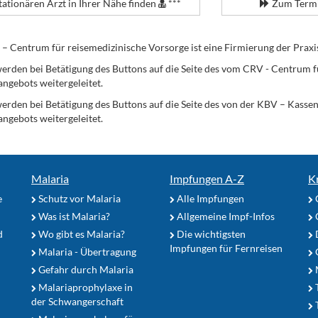
tationären Arzt in Ihrer Nähe finden
***
Zum Termi
Centrum für reisemedizinische Vorsorge ist eine Firmierung der Praxi
erden bei Betätigung des Buttons auf die Seite des vom CRV - Centrum f
angebots weitergeleitet.
werden bei Betätigung des Buttons auf die Seite des von der KBV – Kass
angebots weitergeleitet.
Malaria
Impfungen A-Z
K
e
Schutz vor Malaria
Alle Impfungen
Was ist Malaria?
Allgemeine Impf-Infos
d
Wo gibt es Malaria?
Die wichtigsten
Impfungen für Fernreisen
Malaria - Übertragung
G
Gefahr durch Malaria
Malariaprophylaxe in
der Schwangerschaft