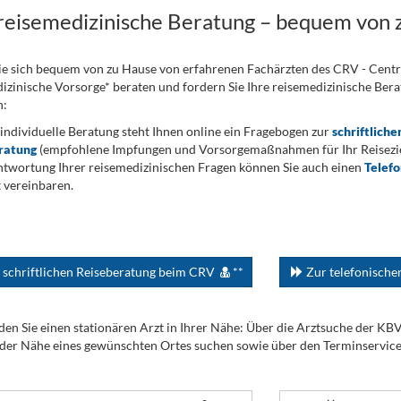
 reisemedizinische Beratung – bequem von 
ie sich bequem von zu Hause von erfahrenen Fachärzten des CRV - Cent
izinische Vorsorge* beraten und fordern Sie Ihre reisemedizinische Berat
n:
 individuelle Beratung steht Ihnen online ein Fragebogen zur
schriftliche
ratung
(empfohlene Impfungen und Vorsorgemaßnahmen für Ihr Reiseziel
twortung Ihrer reisemedizinischen Fragen können Sie auch einen
Telef
 vereinbaren.
 schriftlichen Reiseberatung beim CRV
**
Zur telefonisch
den Sie einen stationären Arzt in Ihrer Nähe: Über die Arztsuche der KB
 der Nähe eines gewünschten Ortes suchen sowie über den Terminservic