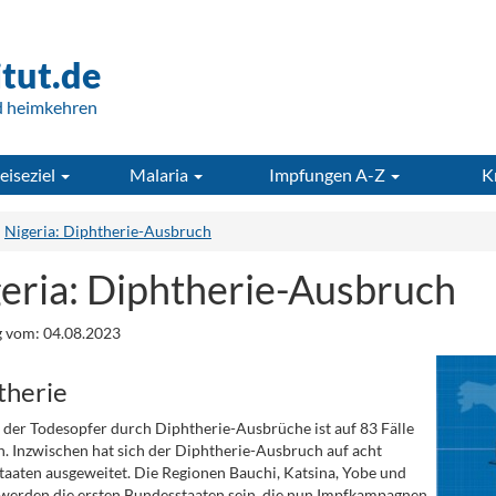
itut.de
d heimkehren
eiseziel
Malaria
Impfungen A-Z
K
Nigeria: Diphtherie-Ausbruch
eria: Diphtherie-Ausbruch
 vom: 04.08.2023
therie
 der Todesopfer durch Diphtherie-Ausbrüche ist auf 83 Fälle
n. Inzwischen hat sich der Diphtherie-Ausbruch auf acht
aaten ausgeweitet. Die Regionen Bauchi, Katsina, Yobe und
erden die ersten Bundesstaaten sein, die nun Impfkampagnen