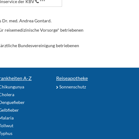
nservice der KBV
***
s Dr. med. Andrea Gontard.
ür reisemedizinische Vorsorge* betriebenen
enärztliche Bundesvereinigung betriebenen
rankheiten A-Z
Reiseapotheke
Chikungunya
Sonnenschutz
Cholera
Denguefieber
elbfieber
Malaria
Tollwut
Typhus