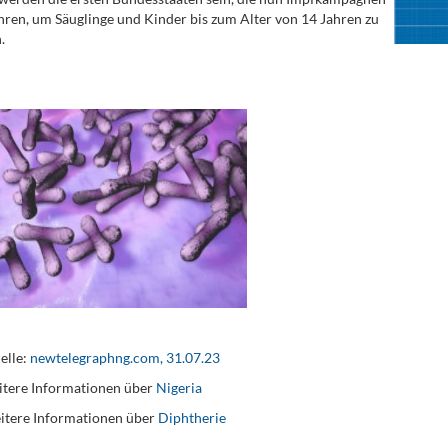
ren, um Säuglinge und Kinder bis zum Alter von 14 Jahren zu
.
elle:
newtelegraphng.com, 31.07.23
tere Informationen über
Nigeria
itere Informationen über
Diphtherie