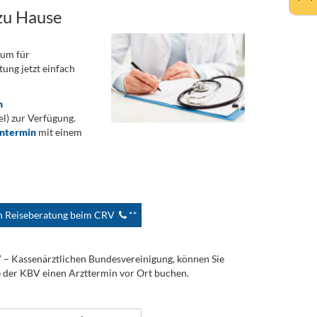
zu Hause
rum für
ung jetzt einfach
n
) zur Verfügung.
ontermin
mit einem
en Reiseberatung beim CRV
**
V – Kassenärztlichen Bundesvereinigung, können Sie
e der KBV einen Arzttermin vor Ort buchen.