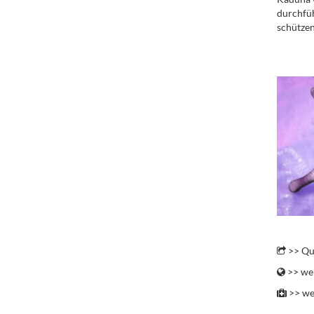
durchfüh
schützen
.
.
>> Qu
>> wei
>> we