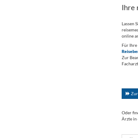
Ihre
Lassen S
reisemed
online a
Für Ihre
Reisebe
Zur Bean
Facharzt
.
...
Zur
Oder fin
Ärzte in
.