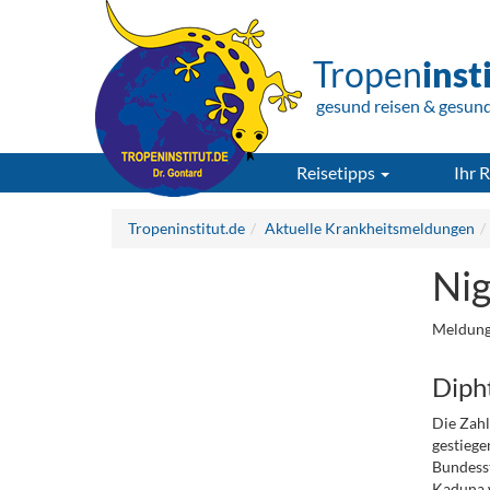
Tropen
inst
gesund reisen & gesun
Reisetipps
Ihr R
Tropeninstitut.de
Aktuelle Krankheitsmeldungen
Nig
Meldung
Diph
Die Zahl
gestiege
Bundesst
Kaduna w