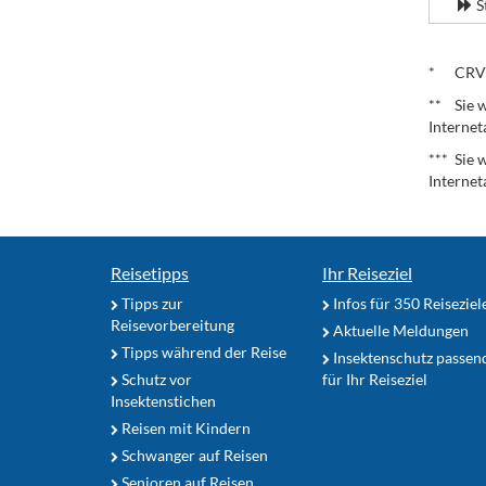
S
.
* CRV – 
** Sie w
Internet
*** Sie 
Internet
Reisetipps
Ihr Reiseziel
Tipps zur
Infos für 350 Reiseziel
Reisevorbereitung
Aktuelle Meldungen
Tipps während der Reise
Insektenschutz passen
Schutz vor
für Ihr Reiseziel
Insektenstichen
Reisen mit Kindern
Schwanger auf Reisen
Senioren auf Reisen