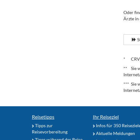
Oder fin
Ärzte in
.
S
.
* CRV – 
** Sie w
Internet
*** Sie 
Internet
Reisetipps
Ihr Reiseziel
Tipps zur
Infos für 350 Reiseziel
Reisevorbereitung
Aktuelle Meldungen
Tipps während der Reise