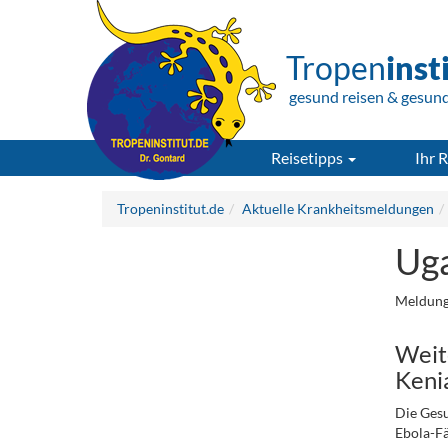
Tropen
inst
gesund reisen & gesun
Reisetipps
Ihr R
Tropeninstitut.de
Aktuelle Krankheitsmeldungen
Uga
Meldung
Weit
Keni
Die Gesu
Ebola-Fä