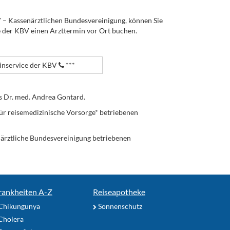
V – Kassenärztlichen Bundesvereinigung, können Sie
e der KBV einen Arzttermin vor Ort buchen.
nservice der KBV
***
s Dr. med. Andrea Gontard.
ür reisemedizinische Vorsorge* betriebenen
enärztliche Bundesvereinigung betriebenen
rankheiten A-Z
Reiseapotheke
Chikungunya
Sonnenschutz
Cholera