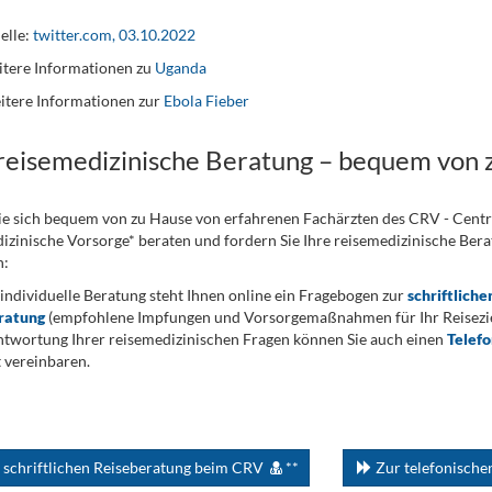
elle:
twitter.com, 03.10.2022
tere Informationen zu
Uganda
itere Informationen zur
Ebola Fieber
 reisemedizinische Beratung – bequem von 
ie sich bequem von zu Hause von erfahrenen Fachärzten des CRV - Cent
izinische Vorsorge* beraten und fordern Sie Ihre reisemedizinische Berat
n:
 individuelle Beratung steht Ihnen online ein Fragebogen zur
schriftliche
ratung
(empfohlene Impfungen und Vorsorgemaßnahmen für Ihr Reiseziel
twortung Ihrer reisemedizinischen Fragen können Sie auch einen
Telef
 vereinbaren.
 schriftlichen Reiseberatung beim CRV
**
Zur telefonisch