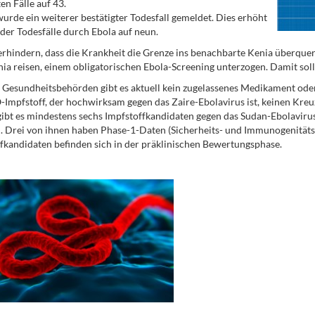
en Fälle auf 43.
rde ein weiterer bestätigter Todesfall gemeldet. Dies erhöht
 der Todesfälle durch Ebola auf neun.
rhindern, dass die Krankheit die Grenze ins benachbarte Kenia überquer
ia reisen, einem obligatorischen Ebola-Screening unterzogen. Damit soll
 Gesundheitsbehörden gibt es aktuell kein zugelassenes Medikament oder 
mpfstoff, der hochwirksam gegen das Zaire-Ebolavirus ist, keinen Kreuz
gibt es mindestens sechs Impfstoffkandidaten gegen das Sudan-Ebolavirus
. Drei von ihnen haben Phase-1-Daten (Sicherheits- und Immunogenitäts
fkandidaten befinden sich in der präklinischen Bewertungsphase.