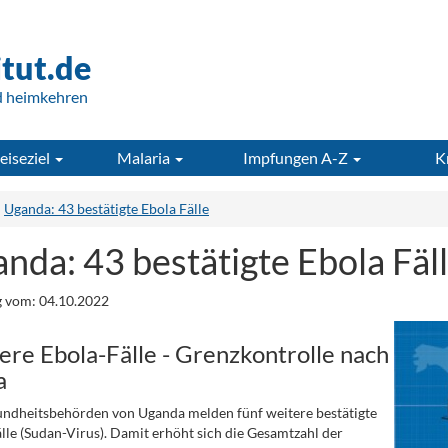
itut.de
d heimkehren
eiseziel
Malaria
Impfungen A-Z
K
Uganda: 43 bestätigte Ebola Fälle
nda: 43 bestätigte Ebola Fäl
 vom: 04.10.2022
ere Ebola-Fälle - Grenzkontrolle nach
a
ndheitsbehörden von Uganda melden fünf weitere bestätigte
lle (Sudan-Virus). Damit erhöht sich die Gesamtzahl der