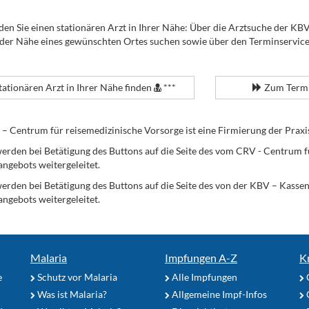
den Sie einen stationären Arzt in Ihrer Nähe: Über die Arztsuche der KB
 der Nähe eines gewünschten Ortes suchen sowie über den Terminservic
tationären Arzt in Ihrer Nähe finden
***
Zum Termi
Centrum für reisemedizinische Vorsorge ist eine Firmierung der Praxi
erden bei Betätigung des Buttons auf die Seite des vom CRV - Centrum f
angebots weitergeleitet.
werden bei Betätigung des Buttons auf die Seite des von der KBV – Kass
angebots weitergeleitet.
Malaria
Impfungen A-Z
K
e
Schutz vor Malaria
Alle Impfungen
Was ist Malaria?
Allgemeine Impf-Infos