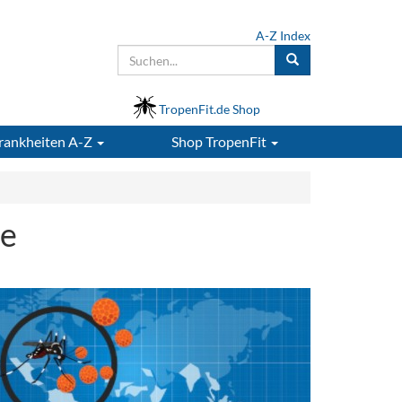
A-Z Index
TropenFit.de Shop
rankheiten A-Z
Shop
TropenFit
le