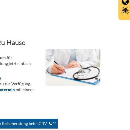
zu Hause
rum für
ung jetzt einfach
n
) zur Verfügung.
ontermin
mit einem
en Reiseberatung beim CRV
**