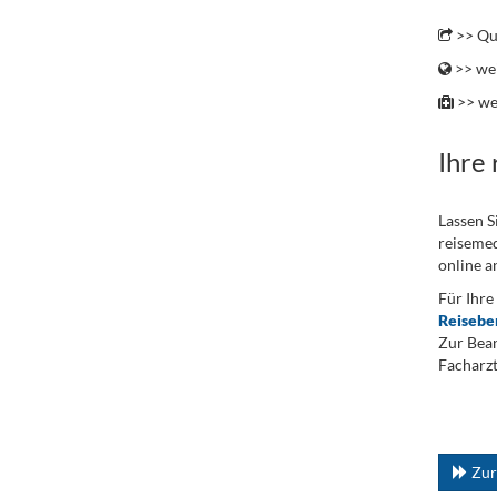
..
>> Qu
>> wei
>> we
Ihre
Lassen S
reisemed
online a
Für Ihre
Reisebe
Zur Bean
Facharzt
.
...
Zur