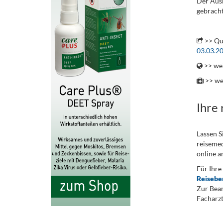
Der Ausb
gebracht
.
>> Qu
03.03.2
>> wei
>> we
Ihre
Lassen S
reisemed
online a
Für Ihre
Reisebe
Zur Bean
Facharzt
.