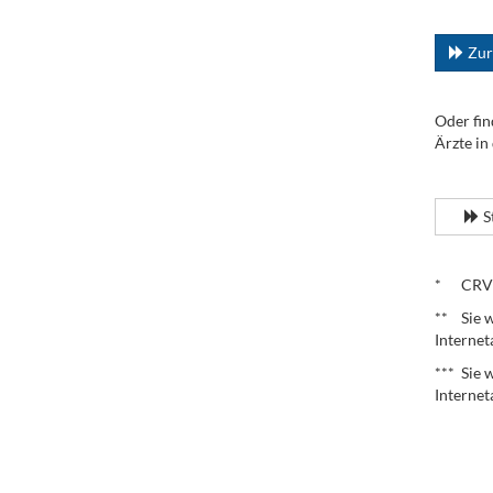
...
Zur
Oder fin
Ärzte in
.
S
.
* CRV – 
** Sie w
Internet
*** Sie 
Internet