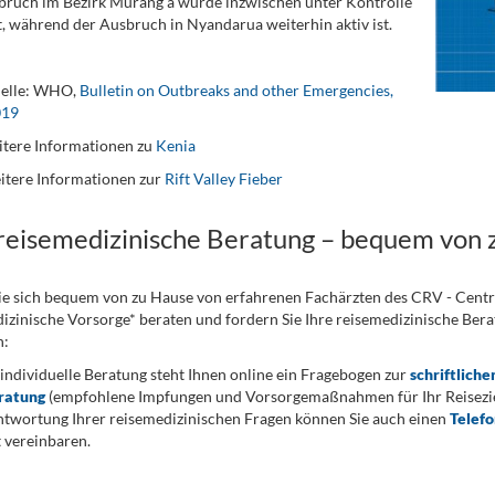
ruch im Bezirk Murang'a wurde inzwischen unter Kontrolle
, während der Ausbruch in Nyandarua weiterhin aktiv ist.
elle: WHO,
Bulletin on Outbreaks and other Emergencies,
019
tere Informationen zu
Kenia
itere Informationen zur
Rift Valley Fieber
 reisemedizinische Beratung – bequem von 
ie sich bequem von zu Hause von erfahrenen Fachärzten des CRV - Cent
izinische Vorsorge* beraten und fordern Sie Ihre reisemedizinische Berat
n:
 individuelle Beratung steht Ihnen online ein Fragebogen zur
schriftliche
ratung
(empfohlene Impfungen und Vorsorgemaßnahmen für Ihr Reiseziel
twortung Ihrer reisemedizinischen Fragen können Sie auch einen
Telef
 vereinbaren.