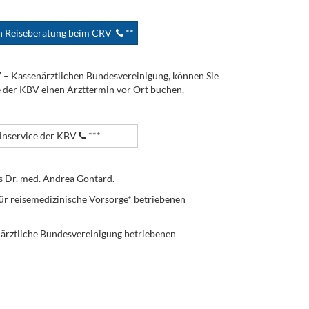
en Reiseberatung beim CRV
**
V – Kassenärztlichen Bundesvereinigung, können Sie
e der KBV einen Arzttermin vor Ort buchen.
nservice der KBV
***
s Dr. med. Andrea Gontard.
ür reisemedizinische Vorsorge* betriebenen
enärztliche Bundesvereinigung betriebenen