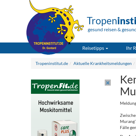
Tropen
inst
gesund reisen & gesun
Reisetipps
Ihr R
Tropeninstitut.de
Aktuelle Krankheitsmeldungen
Ken
Mu
Meldung
Zwischen
Murang'a
Fälle ge