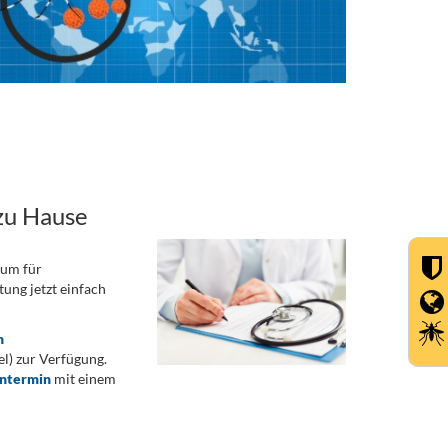
zu Hause
rum für
ung jetzt einfach
n
) zur Verfügung.
ontermin
mit einem