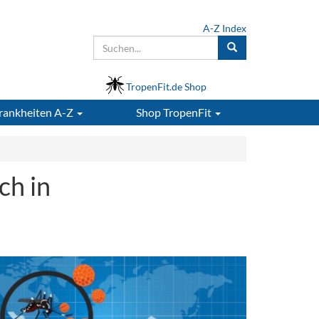
A-Z Index
TropenFit.de Shop
rankheiten A-Z
Shop
TropenFit
ch in