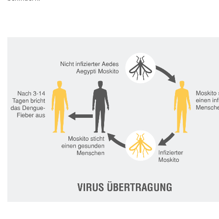
.
.
.