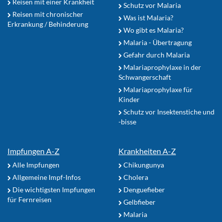
Reisen mit einer Krankheit
Schutz vor Malaria
Reisen mit chronischer
Was ist Malaria?
Erkrankung / Behinderung
Wo gibt es Malaria?
Malaria - Übertragung
Gefahr durch Malaria
Malariaprophylaxe in der
Schwangerschaft
Malariaprophylaxe für
Kinder
Schutz vor Insektenstiche und
-bisse
Impfungen A-Z
Krankheiten A-Z
Alle Impfungen
Chikungunya
Allgemeine Impf-Infos
Cholera
Die wichtigsten Impfungen
Denguefieber
für Fernreisen
Gelbfieber
Malaria