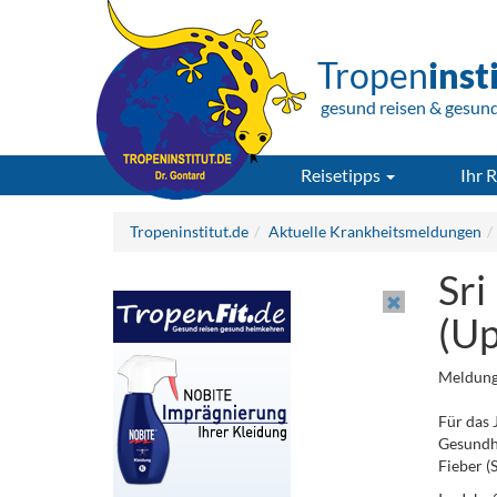
Tropen
inst
gesund reisen & gesun
Reisetipps
Ihr R
Tropeninstitut.de
Aktuelle Krankheitsmeldungen
Sri
(Up
Meldung
Für das 
Gesundhe
Fieber (