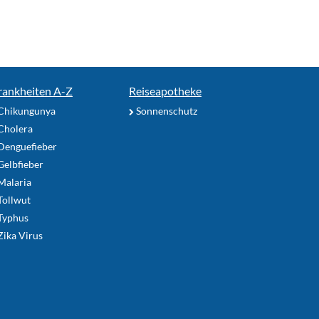
rankheiten A-Z
Reiseapotheke
Chikungunya
Sonnenschutz
Cholera
Denguefieber
elbfieber
Malaria
Tollwut
Typhus
ika Virus