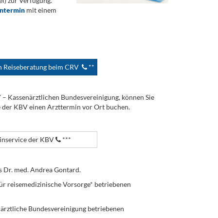
) zur Verfügung.
ontermin
mit einem
en Reiseberatung beim CRV
**
V – Kassenärztlichen Bundesvereinigung, können Sie
e der KBV einen Arzttermin vor Ort buchen.
nservice der KBV
***
s Dr. med. Andrea Gontard.
ür reisemedizinische Vorsorge* betriebenen
enärztliche Bundesvereinigung betriebenen