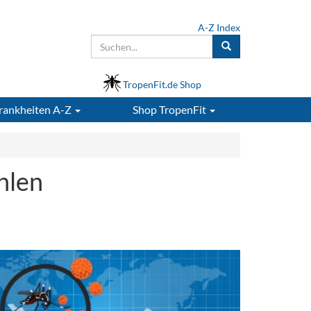
A-Z Index
TropenFit.de Shop
rankheiten A-Z
Shop
TropenFit
hlen