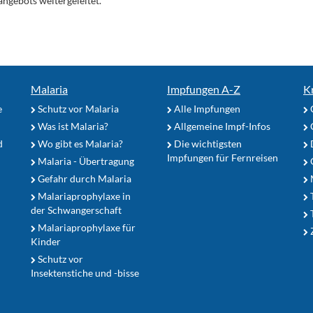
angebots weitergeleitet.
Malaria
Impfungen A-Z
K
e
Schutz vor Malaria
Alle Impfungen
Was ist Malaria?
Allgemeine Impf-Infos
d
Wo gibt es Malaria?
Die wichtigsten
Impfungen für Fernreisen
Malaria - Übertragung
G
Gefahr durch Malaria
Malariaprophylaxe in
der Schwangerschaft
Malariaprophylaxe für
Z
Kinder
Schutz vor
Insektenstiche und -bisse