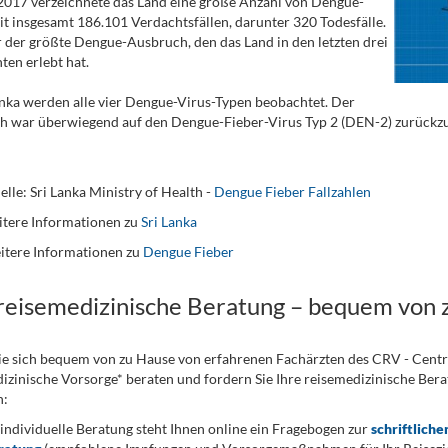
2017 verzeichnete das Land eine große Anzahl von Dengue-
it insgesamt 186.101 Verdachtsfällen, darunter 320 Todesfälle.
 der größte Dengue-Ausbruch, den das Land in den letzten drei
ten erlebt hat.
anka werden alle vier Dengue-Virus-Typen beobachtet. Der
 war überwiegend auf den Dengue-Fieber-Virus Typ 2 (DEN-2) zurückzufüh
lle: Sri Lanka Ministry of Health -
Dengue Fieber Fallzahlen
tere Informationen zu
Sri Lanka
itere Informationen zu
Dengue Fieber
 reisemedizinische Beratung – bequem von 
ie sich bequem von zu Hause von erfahrenen Fachärzten des CRV - Cent
izinische Vorsorge* beraten und fordern Sie Ihre reisemedizinische Berat
n:
 individuelle Beratung steht Ihnen online ein Fragebogen zur
schriftliche