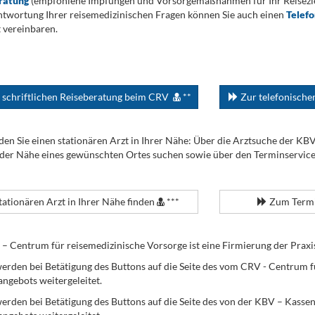
ratung
(empfohlene Impfungen und Vorsorgemaßnahmen für Ihr Reiseziel
twortung Ihrer reisemedizinischen Fragen können Sie auch einen
Telef
 vereinbaren.
 schriftlichen Reiseberatung beim CRV
**
Zur telefonisch
den Sie einen stationären Arzt in Ihrer Nähe: Über die Arztsuche der KB
 der Nähe eines gewünschten Ortes suchen sowie über den Terminservic
tationären Arzt in Ihrer Nähe finden
***
Zum Termi
Centrum für reisemedizinische Vorsorge ist eine Firmierung der Praxi
erden bei Betätigung des Buttons auf die Seite des vom CRV - Centrum f
angebots weitergeleitet.
werden bei Betätigung des Buttons auf die Seite des von der KBV – Kass