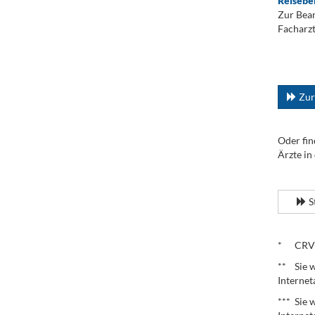
Reisebe
Zur Bean
Facharzt
.
...
Zur
Oder fin
Ärzte in
.
S
.
* CRV – 
** Sie w
Internet
*** Sie 