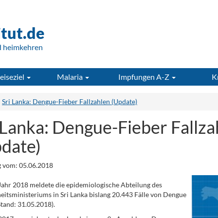
itut.de
d heimkehren
eiseziel
Malaria
Impfungen A-Z
K
Sri Lanka: Dengue-Fieber Fallzahlen (Update)
 Lanka: Dengue-Fieber Fallza
date)
 vom: 05.06.2018
Jahr 2018 meldete die epidemiologische Abteilung des
itsministeriums in Sri Lanka bislang 20.443 Fälle von Dengue
Stand: 31.05.2018).