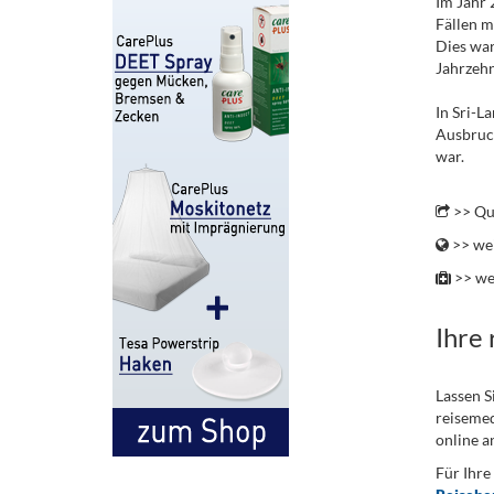
Im Jahr 
Fällen m
Dies war
Jahrzehn
In Sri-L
Ausbruch
war.
.
>> Que
>> wei
>> we
Ihre
Lassen S
reisemed
online a
Für Ihre