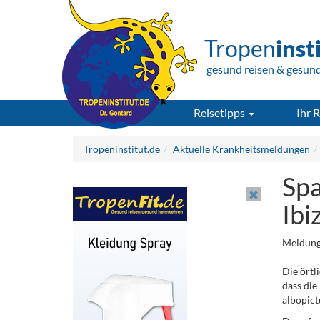
Tropen
inst
gesund reisen & gesun
Reisetipps
Ihr R
Tropeninstitut.de
Aktuelle Krankheitsmeldungen
Spa
Ibi
Meldung
Die örtl
dass die
albopict