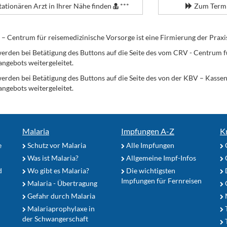
tationären Arzt in Ihrer Nähe finden
***
Zum Termi
Centrum für reisemedizinische Vorsorge ist eine Firmierung der Praxi
erden bei Betätigung des Buttons auf die Seite des vom CRV - Centrum f
angebots weitergeleitet.
werden bei Betätigung des Buttons auf die Seite des von der KBV – Kass
angebots weitergeleitet.
Malaria
Impfungen A-Z
K
e
Schutz vor Malaria
Alle Impfungen
Was ist Malaria?
Allgemeine Impf-Infos
d
Wo gibt es Malaria?
Die wichtigsten
Impfungen für Fernreisen
Malaria - Übertragung
G
Gefahr durch Malaria
Malariaprophylaxe in
der Schwangerschaft