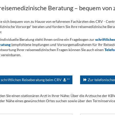
 reisemedizinische Beratung – bequem von 
ie sich bequem von zu Hause von erfahrenen Fachärzten des CRV - Cent
izinische Vorsorge* beraten und fordern Sie Ihre reisemedizinische Berat
n:
 individuelle Beratung steht Ihnen online ein Fragebogen zur
schriftliche
ratung
(empfohlene Impfungen und Vorsorgemaßnahmen für Ihr Reiseziel
twortung Ihrer reisemedizinischen Fragen können Sie auch einen
Telef
 vereinbaren.
 schriftlichen Reiseberatung beim CRV
**
Zur telefonisch
den Sie einen stationären Arzt in Ihrer Nähe: Über die Arztsuche der KB
 der Nähe eines gewünschten Ortes suchen sowie über den Terminservic