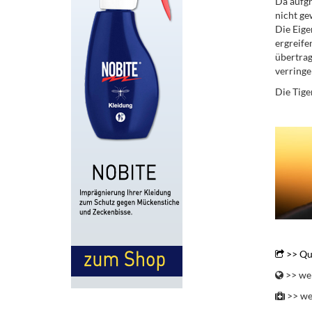
Da aufg
nicht ge
Die Eig
ergreife
übertra
verringe
Die Tige
.
.
>> Qu
>> wei
>> we