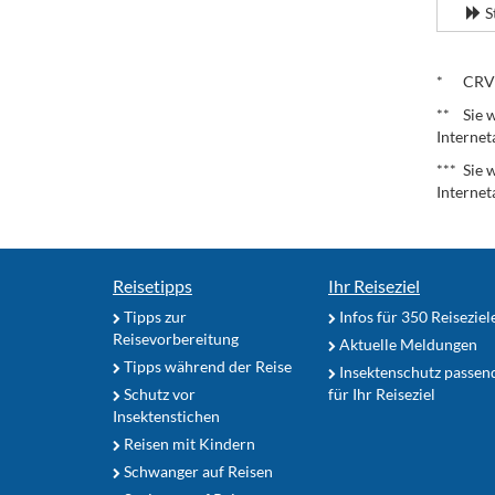
S
.
* CRV – 
** Sie w
Internet
*** Sie 
Internet
Reisetipps
Ihr Reiseziel
Tipps zur
Infos für 350 Reiseziel
Reisevorbereitung
Aktuelle Meldungen
Tipps während der Reise
Insektenschutz passen
Schutz vor
für Ihr Reiseziel
Insektenstichen
Reisen mit Kindern
Schwanger auf Reisen