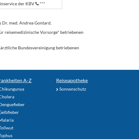
nservice der KBV
***
s Dr. med. Andrea Gontard.
ür reisemedizinische Vorsorge* betriebenen
enärztliche Bundesvereinigung betriebenen
rankheiten A-Z
Reiseapotheke
Chikungunya
Sonnenschutz
Cholera
Denguefieber
elbfieber
Malaria
Tollwut
Typhus