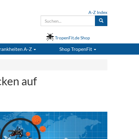
A-Z Index
TropenFit.de Shop
rankheiten A-Z
Shop
TropenFit
cken auf