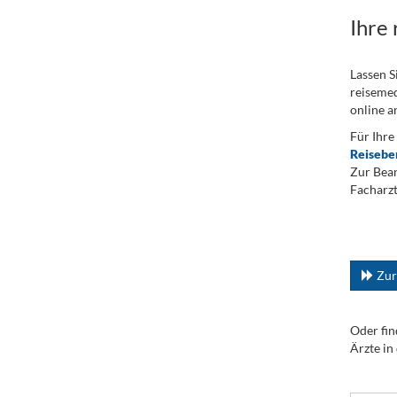
Ihre
Lassen S
reisemed
online a
Für Ihre
Reisebe
Zur Bean
Facharzt
.
...
Zur
Oder fin
Ärzte in
.