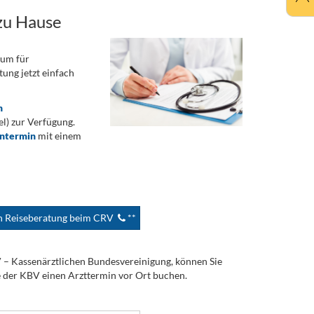
zu Hause
rum für
ung jetzt einfach
n
) zur Verfügung.
ontermin
mit einem
en Reiseberatung beim CRV
**
V – Kassenärztlichen Bundesvereinigung, können Sie
e der KBV einen Arzttermin vor Ort buchen.