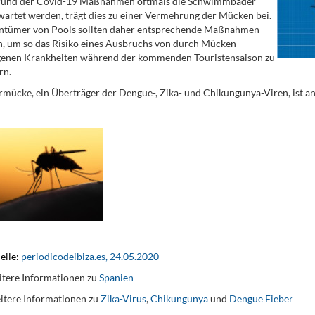
rund der Covid-19 Maßnahmen oftmals die Schwimmbäder
wartet werden, trägt dies zu einer Vermehrung der Mücken bei.
entümer von Pools sollten daher entsprechende Maßnahmen
n, um so das Risiko eines Ausbruchs von durch Mücken
genen Krankheiten während der kommenden Touristensaison zu
rn.
rmücke, ein Überträger der Dengue-, Zika- und Chikungunya-Viren, ist an
elle:
periodicodeibiza.es, 24.05.2020
tere Informationen zu
Spanien
itere Informationen zu
Zika-Virus
,
Chikungunya
und
Dengue Fieber