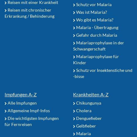
Reisen mit einer Krankheit
Schutz vor Malaria
Reisen mit chronischer
Was ist Malaria?
Erkrankung / Behinderung
Wo gibt es Malaria?
Malaria - Übertragung
Gefahr durch Malaria
Malariaprophylaxe in der
Schwangerschaft
Malariaprophylaxe für
Kinder
Schutz vor Insektenstiche und
-bisse
Impfungen A-Z
Krankheiten A-Z
Alle Impfungen
Chikungunya
Allgemeine Impf-Infos
Cholera
Die wichtigsten Impfungen
Denguefieber
für Fernreisen
Gelbfieber
Malaria