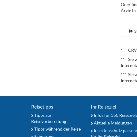
Oder fin
Ärzte in
.
S
.
* CRV – 
** Sie w
Internet
*** Sie 
Internet
Reisetipps
Ihr Reiseziel
Tipps zur
Infos für 350 Reiseziel
Reisevorbereitung
Aktuelle Meldungen
Tipps während der Reise
Insektenschutz passen
Schutz vor
für Ihr Reiseziel