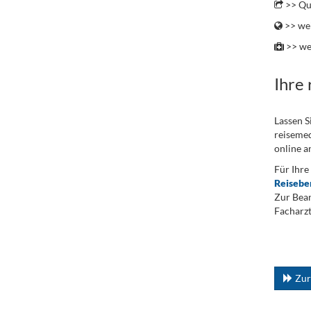
>> Qu
>> wei
>> we
Ihre
Lassen S
reisemed
online a
Für Ihre
Reisebe
Zur Bean
Facharzt
.
...
Zur