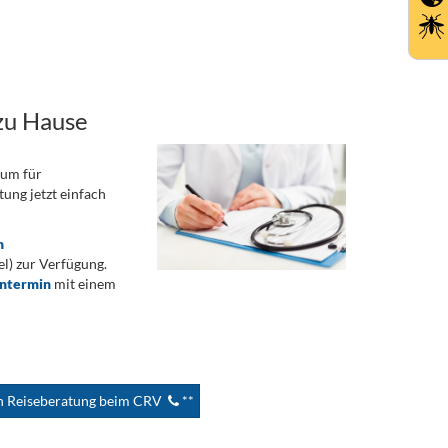
zu Hause
rum für
ung jetzt einfach
n
) zur Verfügung.
ontermin
mit einem
en Reiseberatung beim CRV
**