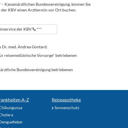
V – Kassenärztlichen Bundesvereinigung, können Sie
e der KBV einen Arzttermin vor Ort buchen.
nservice der KBV
***
s Dr. med. Andrea Gontard.
ür reisemedizinische Vorsorge* betriebenen
enärztliche Bundesvereinigung betriebenen
rankheiten A-Z
Reiseapotheke
Chikungunya
Sonnenschutz
Cholera
Denguefieber