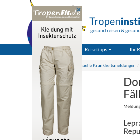
Tropen
inst
gesund reisen & gesun
Reisetipps
Ihr R
Tropeninstitut.de
Aktuelle Krankheitsmeldungen
Dom
Fäl
Meldung
Lepr
Repu