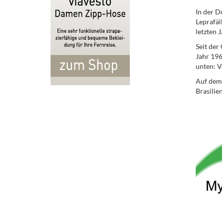
In der D
Leprafäl
letzten 
Seit der
Jahr 196
unten: V
Auf dem 
Brasilie
.