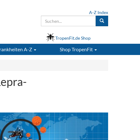
A-Z Index
TropenFit.de Shop
rankheiten A-Z
Shop
TropenFit
Lepra-