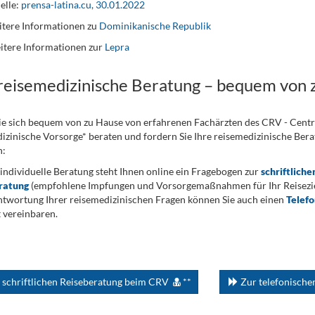
elle:
prensa-latina.cu, 30.01.2022
tere Informationen zu
Dominikanische Republik
itere Informationen zur
Lepra
 reisemedizinische Beratung – bequem von 
ie sich bequem von zu Hause von erfahrenen Fachärzten des CRV - Cent
izinische Vorsorge* beraten und fordern Sie Ihre reisemedizinische Berat
n:
 individuelle Beratung steht Ihnen online ein Fragebogen zur
schriftliche
ratung
(empfohlene Impfungen und Vorsorgemaßnahmen für Ihr Reiseziel
twortung Ihrer reisemedizinischen Fragen können Sie auch einen
Telef
 vereinbaren.
 schriftlichen Reiseberatung beim CRV
**
Zur telefonisch