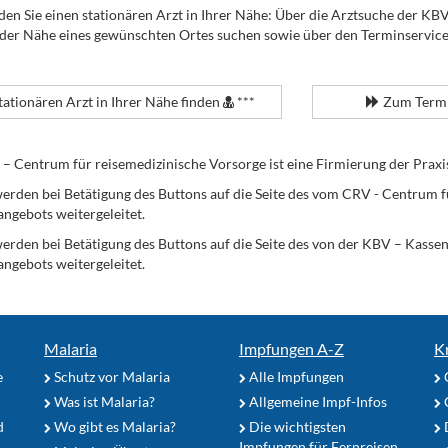
den Sie einen stationären Arzt in Ihrer Nähe: Über die Arztsuche der KB
 der Nähe eines gewünschten Ortes suchen sowie über den Terminservic
tationären Arzt in Ihrer Nähe finden
***
Zum Termi
Centrum für reisemedizinische Vorsorge ist eine Firmierung der Praxi
erden bei Betätigung des Buttons auf die Seite des vom CRV - Centrum f
angebots weitergeleitet.
werden bei Betätigung des Buttons auf die Seite des von der KBV – Kass
angebots weitergeleitet.
Malaria
Impfungen A-Z
K
e
Schutz vor Malaria
Alle Impfungen
Was ist Malaria?
Allgemeine Impf-Infos
d
Wo gibt es Malaria?
Die wichtigsten
Impfungen für Fernreisen