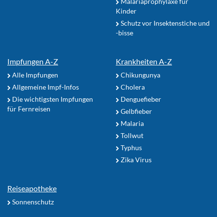
Malariaprophylaxe für
Kinder
Schutz vor Insektenstiche und
-bisse
Impfungen A-Z
Krankheiten A-Z
Alle Impfungen
Chikungunya
Allgemeine Impf-Infos
Cholera
Die wichtigsten Impfungen
Denguefieber
für Fernreisen
Gelbfieber
Malaria
Tollwut
Typhus
Zika Virus
Reiseapotheke
Sonnenschutz