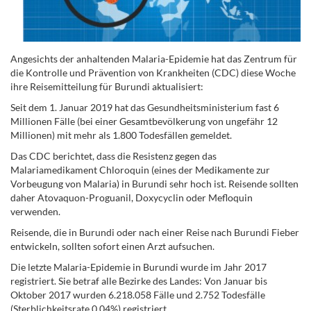
Angesichts der anhaltenden Malaria-Epidemie hat das Zentrum für
die Kontrolle und Prävention von Krankheiten (CDC) diese Woche
ihre Reisemitteilung für Burundi aktualisiert:
Seit dem 1. Januar 2019 hat das Gesundheitsministerium fast 6
Millionen Fälle (bei einer Gesamtbevölkerung von ungefähr 12
Millionen) mit mehr als 1.800 Todesfällen gemeldet.
Das CDC berichtet, dass die Resistenz gegen das
Malariamedikament Chloroquin (eines der Medikamente zur
Vorbeugung von Malaria) in Burundi sehr hoch ist. Reisende sollten
daher Atovaquon-Proguanil, Doxycyclin oder Mefloquin
verwenden.
Reisende, die in Burundi oder nach einer Reise nach Burundi Fieber
entwickeln, sollten sofort einen Arzt aufsuchen.
Die letzte Malaria-Epidemie in Burundi wurde im Jahr 2017
registriert. Sie betraf alle Bezirke des Landes: Von Januar bis
Oktober 2017 wurden 6.218.058 Fälle und 2.752 Todesfälle
(Sterblichkeitsrate 0,04%) registriert.