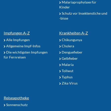
Malariaprophylaxe für
Kinder
Schutz vor Insektenstiche und
-bisse
Impfungen A-Z
Krankheiten A-Z
Alle Impfungen
Chikungunya
Allgemeine Impf-Infos
Cholera
Die wichtigsten Impfungen
Denguefieber
für Fernreisen
Gelbfieber
Malaria
Tollwut
Typhus
Zika Virus
Reiseapotheke
Sonnenschutz