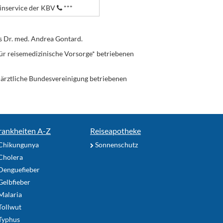
nservice der KBV
***
s Dr. med. Andrea Gontard.
ür reisemedizinische Vorsorge* betriebenen
enärztliche Bundesvereinigung betriebenen
rankheiten A-Z
Reiseapotheke
Chikungunya
Sonnenschutz
Cholera
Denguefieber
elbfieber
Malaria
Tollwut
Typhus