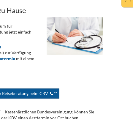
zu Hause
rum für
ung jetzt einfach
n
) zur Verfügung.
ontermin
mit einem
en Reiseberatung beim CRV
**
V – Kassenärztlichen Bundesvereinigung, können Sie
e der KBV einen Arzttermin vor Ort buchen.