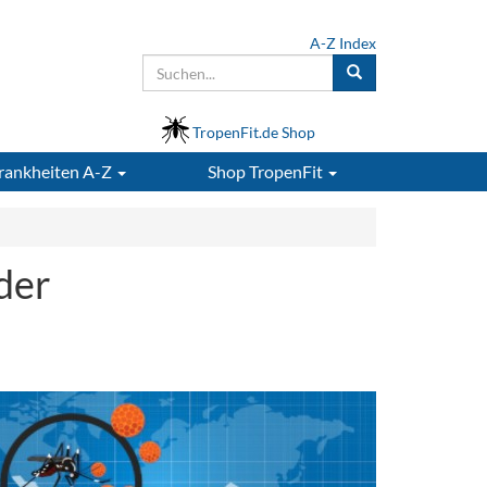
A-Z Index
TropenFit.de Shop
rankheiten A-Z
Shop
TropenFit
der