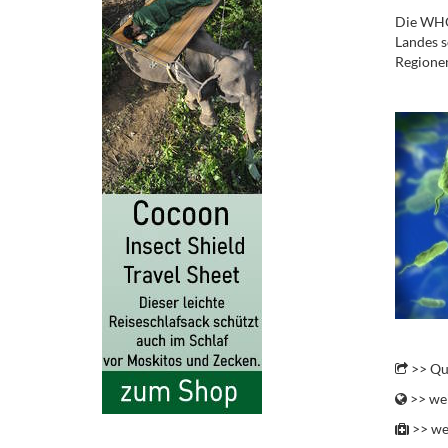
Die WHO 
Landes s
Regione
.
.
>> Qu
>> wei
>> we