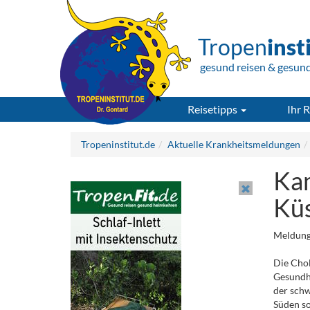
Tropen
inst
gesund reisen & gesun
Reisetipps
Ihr R
Tropeninstitut.de
Aktuelle Krankheitsmeldungen
Kam
Küs
Meldung
Die Chol
Gesundh
der schw
Süden so