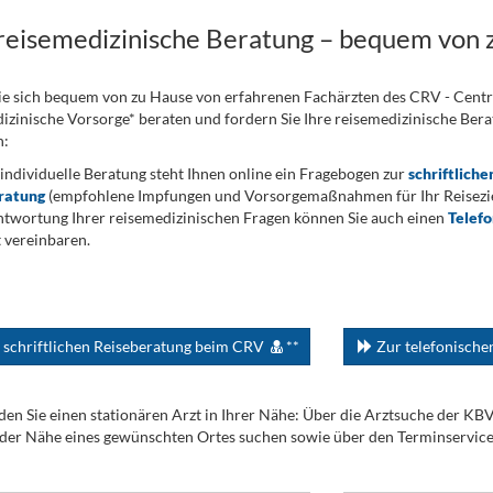
 reisemedizinische Beratung – bequem von 
ie sich bequem von zu Hause von erfahrenen Fachärzten des CRV - Cent
izinische Vorsorge* beraten und fordern Sie Ihre reisemedizinische Berat
n:
 individuelle Beratung steht Ihnen online ein Fragebogen zur
schriftliche
ratung
(empfohlene Impfungen und Vorsorgemaßnahmen für Ihr Reiseziel
twortung Ihrer reisemedizinischen Fragen können Sie auch einen
Telef
 vereinbaren.
 schriftlichen Reiseberatung beim CRV
**
Zur telefonisch
den Sie einen stationären Arzt in Ihrer Nähe: Über die Arztsuche der KB
 der Nähe eines gewünschten Ortes suchen sowie über den Terminservic