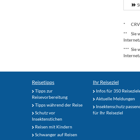
S
.
* CRV – 
** Sie w
Internet
*** Sie 
Internet
Reisetipps
Ihr Reiseziel
Tipps zur
Infos für 350 Reiseziel
Reisevorbereitung
Aktuelle Meldungen
Tipps während der Reise
Insektenschutz passen
Schutz vor
für Ihr Reiseziel
Insektenstichen
Reisen mit Kindern
Schwanger auf Reisen