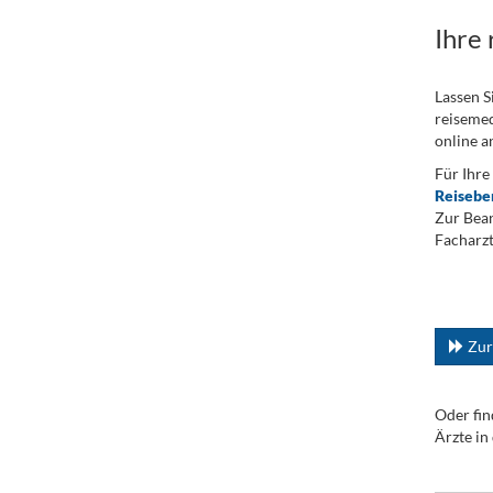
Ihre
Lassen S
reisemed
online a
Für Ihre
Reisebe
Zur Bean
Facharzt
.
...
Zur
Oder fin
Ärzte in
.