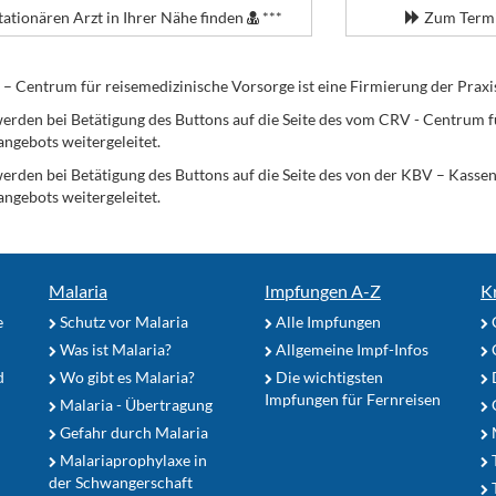
tationären Arzt in Ihrer Nähe finden
***
Zum Termi
Centrum für reisemedizinische Vorsorge ist eine Firmierung der Praxi
erden bei Betätigung des Buttons auf die Seite des vom CRV - Centrum f
angebots weitergeleitet.
werden bei Betätigung des Buttons auf die Seite des von der KBV – Kass
angebots weitergeleitet.
Malaria
Impfungen A-Z
K
e
Schutz vor Malaria
Alle Impfungen
Was ist Malaria?
Allgemeine Impf-Infos
d
Wo gibt es Malaria?
Die wichtigsten
Impfungen für Fernreisen
Malaria - Übertragung
G
Gefahr durch Malaria
Malariaprophylaxe in
der Schwangerschaft