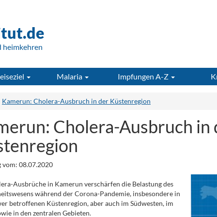
itut.de
d heimkehren
eiseziel
Malaria
Impfungen A-Z
K
Kamerun: Cholera-Ausbruch in der Küstenregion
erun: Cholera-Ausbruch in 
tenregion
 vom: 08.07.2020
era-Ausbrüche in Kamerun verschärfen die Belastung des
eitswesens während der Corona-Pandemie, insbesondere in
er betroffenen Küstenregion, aber auch im Südwesten, im
wie in den zentralen Gebieten.