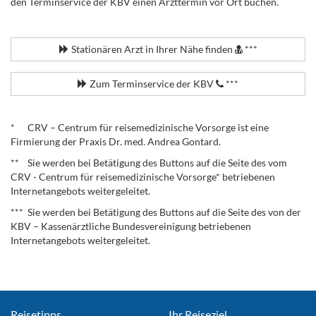
den Terminservice der KBV einen Arzttermin vor Ort buchen.
.
Stationären Arzt in Ihrer Nähe finden
***
Zum Terminservice der KBV
***
.
* CRV – Centrum für reisemedizinische Vorsorge ist eine
Firmierung der Praxis Dr. med. Andrea Gontard.
** Sie werden bei Betätigung des Buttons auf die Seite des vom
CRV - Centrum für reisemedizinische Vorsorge* betriebenen
Internetangebots weitergeleitet.
*** Sie werden bei Betätigung des Buttons auf die Seite des von der
KBV – Kassenärztliche Bundesvereinigung betriebenen
Internetangebots weitergeleitet.
Reisetipps
Ihr Reiseziel