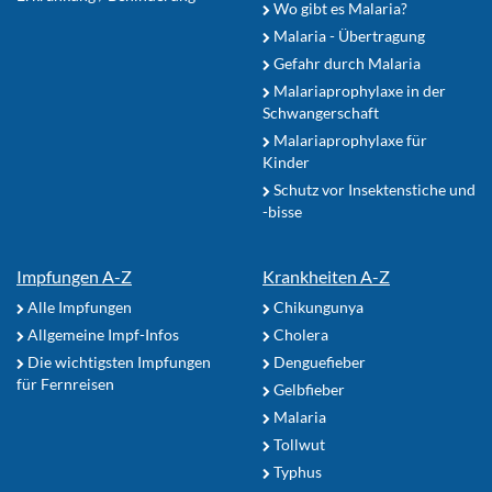
Wo gibt es Malaria?
Malaria - Übertragung
Gefahr durch Malaria
Malariaprophylaxe in der
Schwangerschaft
Malariaprophylaxe für
Kinder
Schutz vor Insektenstiche und
-bisse
Impfungen A-Z
Krankheiten A-Z
Alle Impfungen
Chikungunya
Allgemeine Impf-Infos
Cholera
Die wichtigsten Impfungen
Denguefieber
für Fernreisen
Gelbfieber
Malaria
Tollwut
Typhus