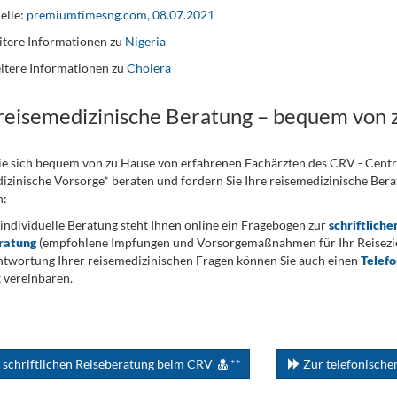
elle:
premiumtimesng.com, 08.07.2021
tere Informationen zu
Nigeria
itere Informationen zu
Cholera
 reisemedizinische Beratung – bequem von 
ie sich bequem von zu Hause von erfahrenen Fachärzten des CRV - Cent
izinische Vorsorge* beraten und fordern Sie Ihre reisemedizinische Berat
n:
 individuelle Beratung steht Ihnen online ein Fragebogen zur
schriftliche
ratung
(empfohlene Impfungen und Vorsorgemaßnahmen für Ihr Reiseziel
twortung Ihrer reisemedizinischen Fragen können Sie auch einen
Telef
 vereinbaren.
 schriftlichen Reiseberatung beim CRV
**
Zur telefonisch