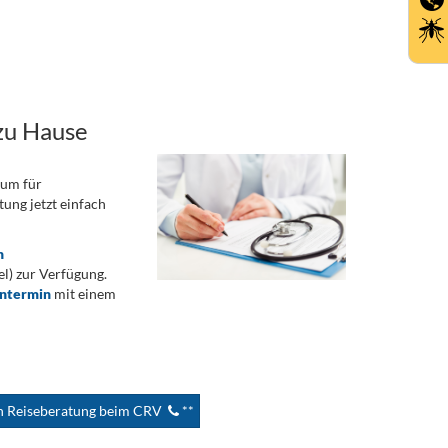
zu Hause
rum für
ung jetzt einfach
n
) zur Verfügung.
ontermin
mit einem
en Reiseberatung beim CRV
**