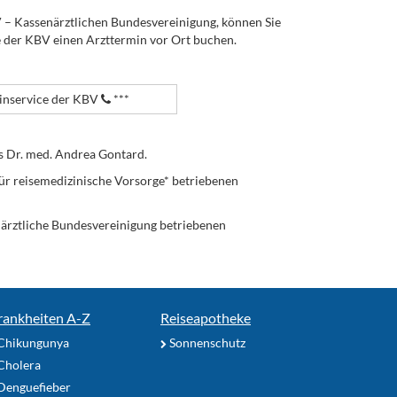
V – Kassenärztlichen Bundesvereinigung, können Sie
e der KBV einen Arzttermin vor Ort buchen.
nservice der KBV
***
s Dr. med. Andrea Gontard.
ür reisemedizinische Vorsorge* betriebenen
enärztliche Bundesvereinigung betriebenen
rankheiten A-Z
Reiseapotheke
Chikungunya
Sonnenschutz
Cholera
Denguefieber