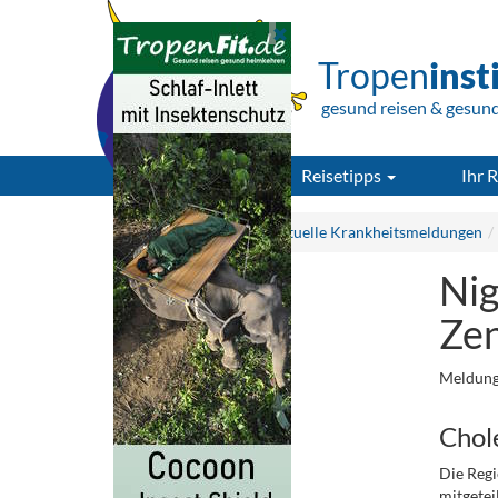
Tropen
inst
gesund reisen & gesun
Reisetipps
Ihr R
Tropeninstitut.de
Aktuelle Krankheitsmeldungen
Nig
Zen
Meldung
Chole
Die Regi
mitgetei