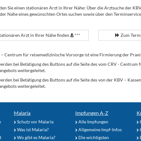
den Sie einen stationären Arzt in Ihrer Nähe: Über die Arztsuche der KB
 der Nähe eines gewünschten Ortes suchen sowie über den Terminservic
tationären Arzt in Ihrer Nähe finden
***
Zum Termi
Centrum für reisemedizinische Vorsorge ist eine Firmierung der Praxi
erden bei Betätigung des Buttons auf die Seite des vom CRV - Centrum f
angebots weitergeleitet.
werden bei Betätigung des Buttons auf die Seite des von der KBV – Kass
angebots weitergeleitet.
Malaria
Impfungen A-Z
K
e
Schutz vor Malaria
Alle Impfungen
Was ist Malaria?
Allgemeine Impf-Infos
d
Wo gibt es Malaria?
Die wichtigsten