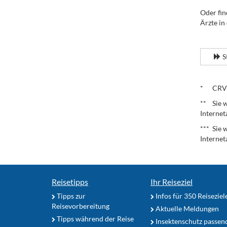
Oder fin
Ärzte in
.
S
.
* CRV – 
** Sie w
Internet
*** Sie 
Internet
Reisetipps
Ihr Reiseziel
Tipps zur
Infos für 350 Reiseziel
Reisevorbereitung
Aktuelle Meldungen
Tipps während der Reise
Insektenschutz passen