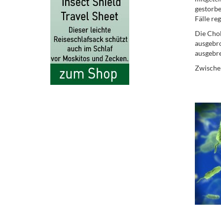
gestorbe
Fälle reg
Die Cho
ausgebro
ausgebre
Zwischen
.
.
.