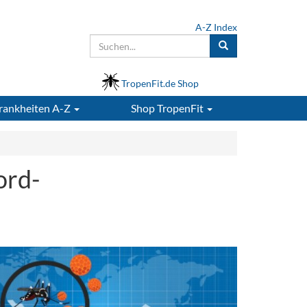
A-Z Index
TropenFit.de Shop
rankheiten A-Z
Shop
TropenFit
ord-