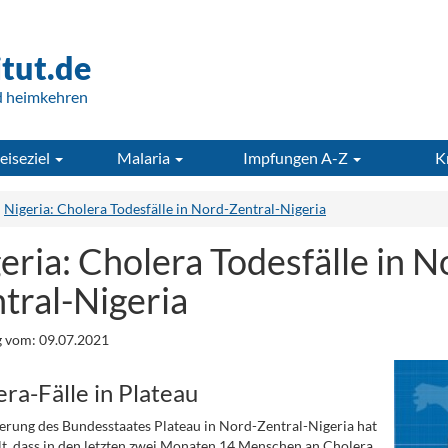
itut.de
d heimkehren
eiseziel
Malaria
Impfungen A-Z
K
Nigeria: Cholera Todesfälle in Nord-Zentral-Nigeria
eria: Cholera Todesfälle in N
tral-Nigeria
 vom: 09.07.2021
ra-Fälle in Plateau
erung des Bundesstaates Plateau in Nord-Zentral-Nigeria hat
lt, dass in den letzten zwei Monaten 14 Menschen an Cholera