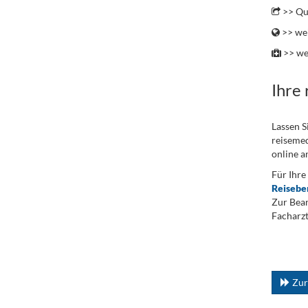
>> Qu
>> wei
>> we
Ihre
Lassen S
reisemed
online a
Für Ihre
Reisebe
Zur Bean
Facharzt
.
...
Zur