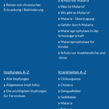
Schutz vor Malaria
Reisen mit chronischer
Was ist Malaria?
Erkrankung / Behinderung
Wo gibt es Malaria?
Malaria - Übertragung
Gefahr durch Malaria
Malariaprophylaxe in der
Schwangerschaft
Malariaprophylaxe für
Kinder
Schutz vor Insektenstiche und
-bisse
Impfungen A-Z
Krankheiten A-Z
Alle Impfungen
Chikungunya
Allgemeine Impf-Infos
Cholera
Die wichtigsten Impfungen
Denguefieber
für Fernreisen
Gelbfieber
Malaria