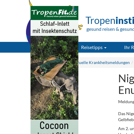
Tropen
inst
gesund reisen & gesun
Reisetipps
Ihr R
Tropeninstitut.de
Aktuelle Krankheitsmeldungen
Nig
En
Meldung
Das Nige
Gelbfieb
Am 2. u