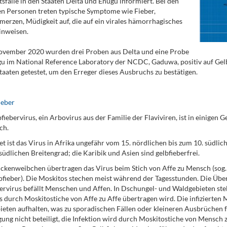
sfälle in den Staaten Delta und Enugu informiert. Bei den
ten Personen treten typische Symptome wie Fieber,
erzen, Müdigkeit auf, die auf ein virales hämorrhagisches
inweisen.
ovember 2020 wurden drei Proben aus Delta und eine Probe
u im National Reference Laboratory der NCDC, Gaduwa, positiv auf Gelb
taaten getestet, um den Erreger dieses Ausbruchs zu bestätigen.
ieber
fiebervirus, ein Arbovirus aus der Familie der Flaviviren, ist in einigen
ch.
et ist das Virus in Afrika ungefähr vom 15. nördlichen bis zum 10. südlic
südlichen Breitengrad; die Karibik und Asien sind gelbfieberfrei.
kenweibchen übertragen das Virus beim Stich von Affe zu Mensch (sog.
bfieber). Die Moskitos stechen meist während der Tagesstunden. Die Über
ervirus befällt Menschen und Affen. In Dschungel- und Waldgebieten stel
s durch Moskitostiche von Affe zu Affe übertragen wird. Die infizierten
eten aufhalten, was zu sporadischen Fällen oder kleineren Ausbrüchen f
ung nicht beteiligt, die Infektion wird durch Moskitostiche von Mensch 