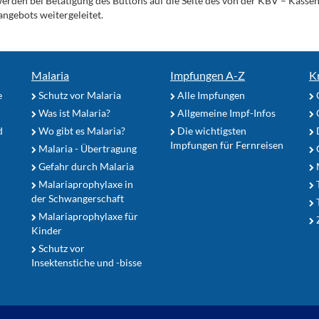
werden bei Betätigung des Buttons auf die Seite des von der KBV – Kass
angebots weitergeleitet.
Malaria
Impfungen A-Z
K
e
Schutz vor Malaria
Alle Impfungen
Was ist Malaria?
Allgemeine Impf-Infos
d
Wo gibt es Malaria?
Die wichtigsten
Impfungen für Fernreisen
Malaria - Übertragung
G
Gefahr durch Malaria
Malariaprophylaxe in
der Schwangerschaft
Malariaprophylaxe für
Z
Kinder
Schutz vor
Insektenstiche und -bisse