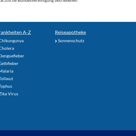
enärztliche Bundesvereinigung betriebenen
rankheiten A-Z
Reiseapotheke
Chikungunya
Sonnenschutz
Cholera
Denguefieber
elbfieber
Malaria
Tollwut
Typhus
ika Virus