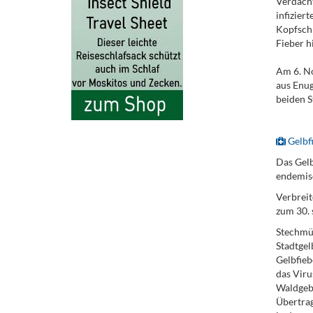
Verdacht
infizier
Kopfschm
Fieber h
Am 6. N
aus Enug
beiden S
.
Gelbf
Das Gelb
endemis
Verbreit
zum 30. 
Stechmüc
Stadtgel
Gelbfieb
das Viru
Waldgebi
Übertrag