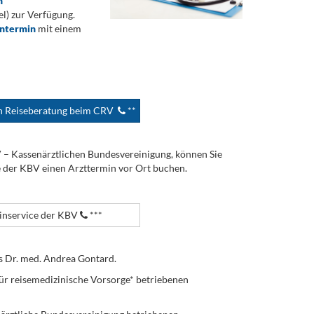
n
) zur Verfügung.
ontermin
mit einem
en Reiseberatung beim CRV
**
V – Kassenärztlichen Bundesvereinigung, können Sie
e der KBV einen Arzttermin vor Ort buchen.
nservice der KBV
***
s Dr. med. Andrea Gontard.
ür reisemedizinische Vorsorge* betriebenen