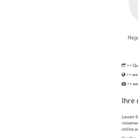
.
>> Qu
>> wei
>> we
Ihre
Lassen S
reisemed
online a