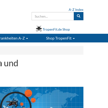
A-Z Index
TropenFit.de Shop
rankheiten A-Z
Shop
TropenFit
a und