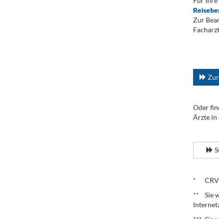
Für Ihre
Reisebe
Zur Bean
Facharzt
.
...
Zur
Oder fin
Ärzte in
.
S
.
* CRV – 
** Sie w
Internet