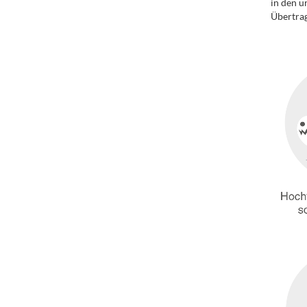
in den u
Übertrag
.