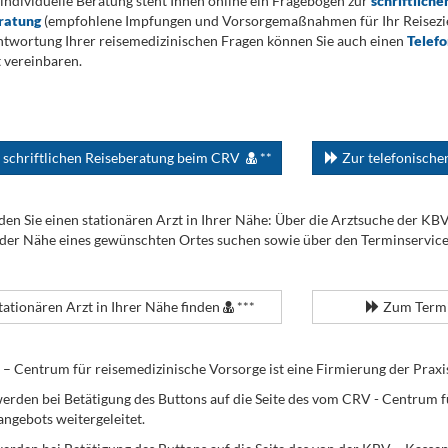
 individuelle Beratung steht Ihnen online ein Fragebogen zur
schriftliche
ratung
(empfohlene Impfungen und Vorsorgemaßnahmen für Ihr Reiseziel
twortung Ihrer reisemedizinischen Fragen können Sie auch einen
Telef
 vereinbaren.
 schriftlichen Reiseberatung beim CRV
**
Zur telefonisch
den Sie einen stationären Arzt in Ihrer Nähe: Über die Arztsuche der KB
 der Nähe eines gewünschten Ortes suchen sowie über den Terminservic
tationären Arzt in Ihrer Nähe finden
***
Zum Termi
Centrum für reisemedizinische Vorsorge ist eine Firmierung der Praxi
erden bei Betätigung des Buttons auf die Seite des vom CRV - Centrum f
angebots weitergeleitet.