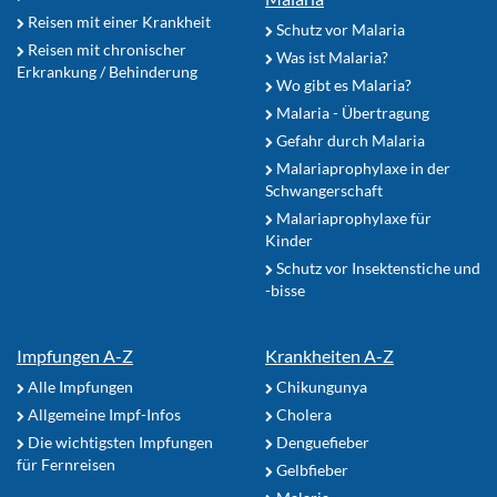
Reisen mit einer Krankheit
Schutz vor Malaria
Reisen mit chronischer
Was ist Malaria?
Erkrankung / Behinderung
Wo gibt es Malaria?
Malaria - Übertragung
Gefahr durch Malaria
Malariaprophylaxe in der
Schwangerschaft
Malariaprophylaxe für
Kinder
Schutz vor Insektenstiche und
-bisse
Impfungen A-Z
Krankheiten A-Z
Alle Impfungen
Chikungunya
Allgemeine Impf-Infos
Cholera
Die wichtigsten Impfungen
Denguefieber
für Fernreisen
Gelbfieber