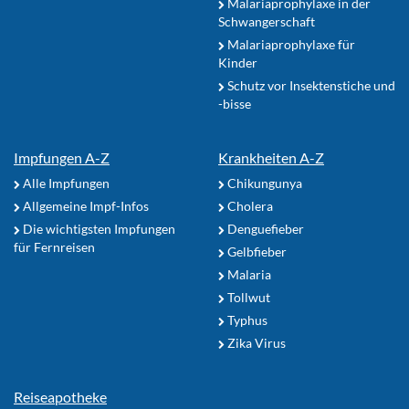
Malariaprophylaxe in der
Schwangerschaft
Malariaprophylaxe für
Kinder
Schutz vor Insektenstiche und
-bisse
Impfungen A-Z
Krankheiten A-Z
Alle Impfungen
Chikungunya
Allgemeine Impf-Infos
Cholera
Die wichtigsten Impfungen
Denguefieber
für Fernreisen
Gelbfieber
Malaria
Tollwut
Typhus
Zika Virus
Reiseapotheke