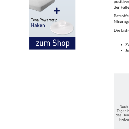
positive
der Fälle
Betroffen
Nicaragu
Die bish
.
Zw
Je
.
.
.