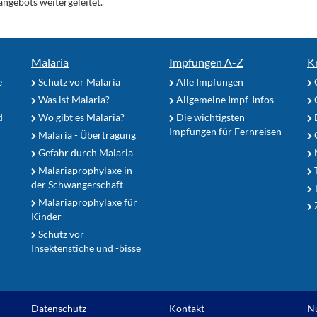
angebots weitergeleitet.
Malaria
Impfungen A-Z
K
e
Schutz vor Malaria
Alle Impfungen
Was ist Malaria?
Allgemeine Impf-Infos
d
Wo gibt es Malaria?
Die wichtigsten
Impfungen für Fernreisen
Malaria - Übertragung
G
Gefahr durch Malaria
Malariaprophylaxe in
der Schwangerschaft
Malariaprophylaxe für
Z
Kinder
Schutz vor
Insektenstiche und -bisse
Datenschutz
Kontakt
N