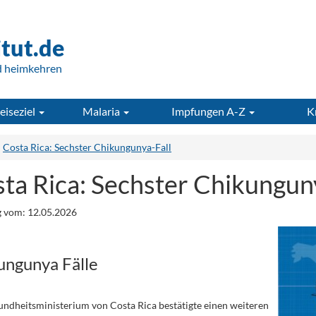
itut.de
d heimkehren
eiseziel
Malaria
Impfungen A-Z
K
Costa Rica: Sechster Chikungunya-Fall
ta Rica: Sechster Chikungun
 vom: 12.05.2026
ungunya Fälle
ndheitsministerium von Costa Rica bestätigte einen weiteren