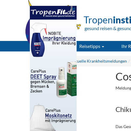
Tropen
inst
gesund reisen & gesun
Reisetipps
Ihr R
Tropeninstitut.de
Aktuelle Krankheitsmeldungen
Cos
Meldung
.
Chik
.
Das Gesu