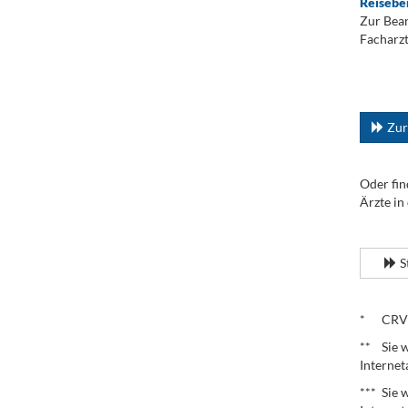
Reisebe
Zur Bean
Facharzt
.
...
Zur
Oder fin
Ärzte in
.
S
.
* CRV – 
** Sie w
Internet
*** Sie 