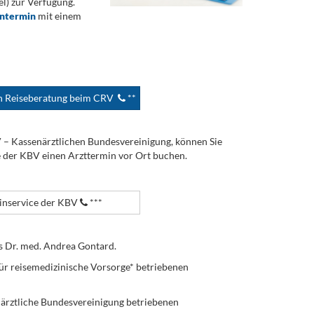
) zur Verfügung.
ontermin
mit einem
en Reiseberatung beim CRV
**
V – Kassenärztlichen Bundesvereinigung, können Sie
e der KBV einen Arzttermin vor Ort buchen.
nservice der KBV
***
s Dr. med. Andrea Gontard.
ür reisemedizinische Vorsorge* betriebenen
enärztliche Bundesvereinigung betriebenen