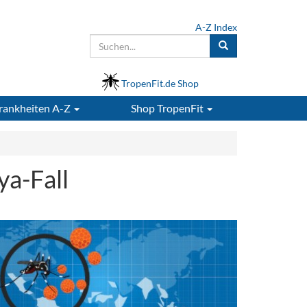
A-Z Index
TropenFit.de Shop
rankheiten A-Z
Shop
TropenFit
ya-Fall