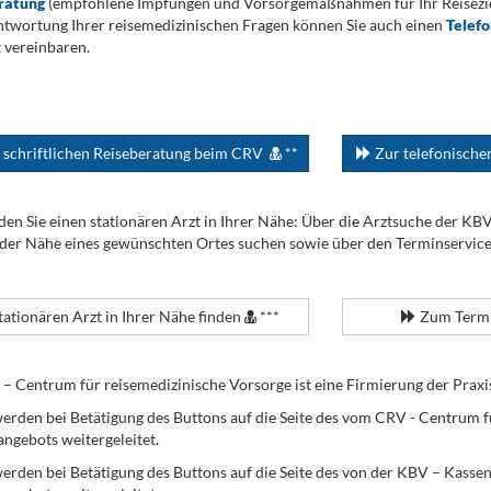
ratung
(empfohlene Impfungen und Vorsorgemaßnahmen für Ihr Reiseziel
twortung Ihrer reisemedizinischen Fragen können Sie auch einen
Telef
 vereinbaren.
 schriftlichen Reiseberatung beim CRV
**
Zur telefonisch
den Sie einen stationären Arzt in Ihrer Nähe: Über die Arztsuche der KB
 der Nähe eines gewünschten Ortes suchen sowie über den Terminservic
tationären Arzt in Ihrer Nähe finden
***
Zum Termi
Centrum für reisemedizinische Vorsorge ist eine Firmierung der Praxi
erden bei Betätigung des Buttons auf die Seite des vom CRV - Centrum f
angebots weitergeleitet.
werden bei Betätigung des Buttons auf die Seite des von der KBV – Kass