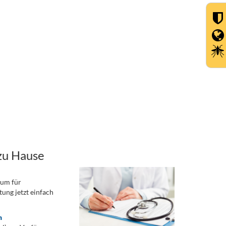
zu Hause
rum für
ung jetzt einfach
n