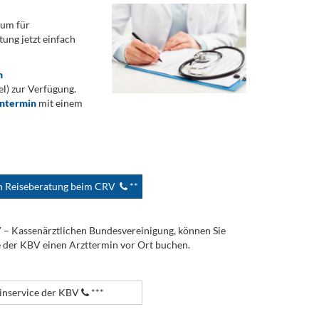
rum für
ung jetzt einfach
n
) zur Verfügung.
ontermin
mit einem
en Reiseberatung beim CRV
**
V – Kassenärztlichen Bundesvereinigung, können Sie
e der KBV einen Arzttermin vor Ort buchen.
nservice der KBV
***