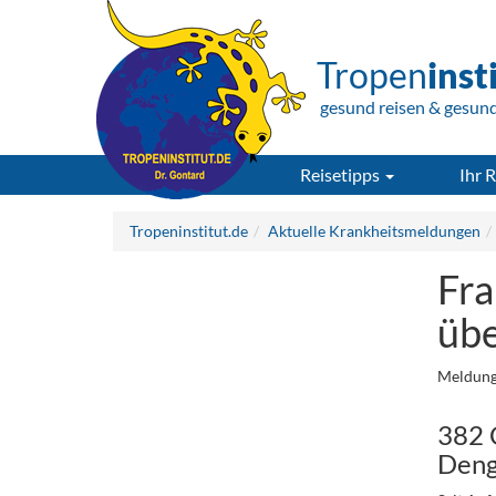
Tropen
inst
gesund reisen & gesun
Reisetipps
Ihr R
Tropeninstitut.de
Aktuelle Krankheitsmeldungen
Fra
übe
Meldung
382 
Deng