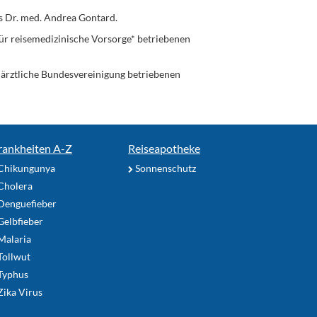
s Dr. med. Andrea Gontard.
ür reisemedizinische Vorsorge* betriebenen
enärztliche Bundesvereinigung betriebenen
rankheiten A-Z
Reiseapotheke
Chikungunya
Sonnenschutz
Cholera
Denguefieber
elbfieber
Malaria
Tollwut
Typhus
ika Virus