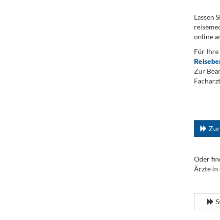
Lassen S
reisemed
online a
Für Ihre
Reisebe
Zur Bean
Facharzt
.
...
Zur
Oder fin
Ärzte in
.
S