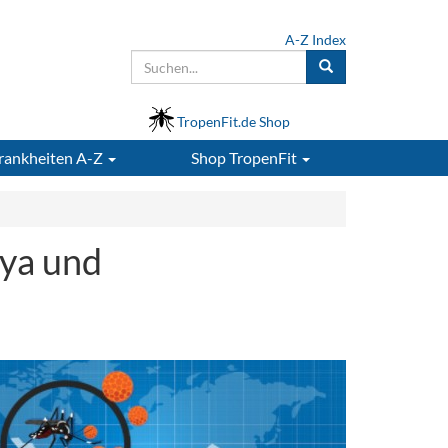
A-Z Index
TropenFit.de Shop
rankheiten A-Z
Shop
TropenFit
nya und