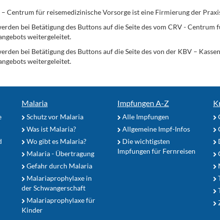
Centrum für reisemedizinische Vorsorge ist eine Firmierung der Praxi
erden bei Betätigung des Buttons auf die Seite des vom CRV - Centrum f
angebots weitergeleitet.
werden bei Betätigung des Buttons auf die Seite des von der KBV – Kass
angebots weitergeleitet.
Malaria
Impfungen A-Z
K
e
Schutz vor Malaria
Alle Impfungen
Was ist Malaria?
Allgemeine Impf-Infos
d
Wo gibt es Malaria?
Die wichtigsten
Impfungen für Fernreisen
Malaria - Übertragung
G
Gefahr durch Malaria
Malariaprophylaxe in
der Schwangerschaft
Malariaprophylaxe für
Z
Kinder