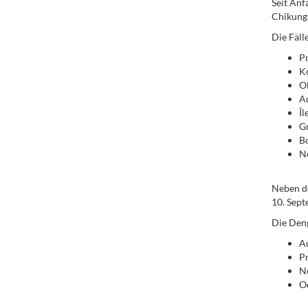
Seit Anf
Chikungu
Die Fäll
P
K
Ok
A
Îl
G
B
No
Neben de
10. Sept
Die Deng
A
P
N
Oc
..