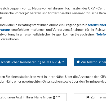
ie sich bequem von zu Hause von erfahrenen Fachärzten des CRV - Cent
izinische Vorsorge* beraten und fordern Sie Ihre reisemedizinische Berat
n:
 individuelle Beratung steht Ihnen online ein Fragebogen zur
schriftliche
ratung
(empfohlene Impfungen und Vorsorgemaßnahmen für Ihr Reiseziel
twortung Ihrer reisemedizinischen Fragen können Sie auch einen
Telef
 vereinbaren.
 schriftlichen Reiseberatung beim CRV
**
Zur telefonisch
den Sie einen stationären Arzt in Ihrer Nähe: Über die Arztsuche der KB
 der Nähe eines gewünschten Ortes suchen sowie über den Terminservic
tationären Arzt in Ihrer Nähe finden
***
Zum Termi