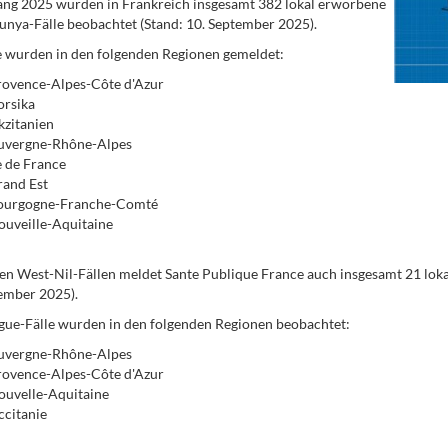
ang 2025 wurden in Frankreich insgesamt 382 lokal erworbene
nya-Fälle beobachtet (Stand: 10. September 2025).
e wurden in den folgenden Regionen gemeldet:
rovence-Alpes-Côte d'Azur
orsika
zitanien
uvergne-Rhône-Alpes
e de France
rand Est
ourgogne-Franche-Comté
uveille-Aquitaine
n West-Nil-Fällen meldet Sante Publique France auch insgesamt 21 loka
ember 2025).
ue-Fälle wurden in den folgenden Regionen beobachtet:
uvergne-Rhône-Alpes
rovence-Alpes-Côte d'Azur
ouvelle-Aquitaine
citanie