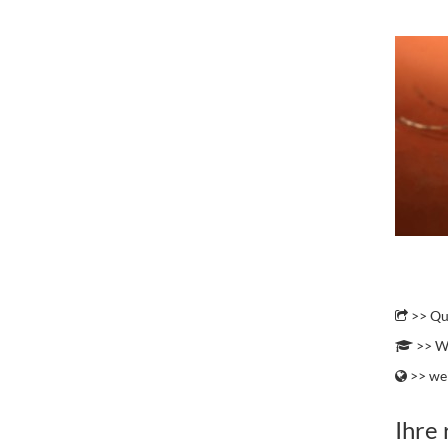
.
.
>> Qu
>> We
>> wei
Ihre