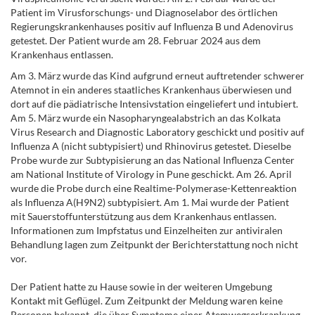
Patient im Virusforschungs- und Diagnoselabor des örtlichen
Regierungskrankenhauses positiv auf Influenza B und Adenovirus
getestet. Der Patient wurde am 28. Februar 2024 aus dem
Krankenhaus entlassen.
Am 3. März wurde das Kind aufgrund erneut auftretender schwerer
Atemnot in ein anderes staatliches Krankenhaus überwiesen und
dort auf die pädiatrische Intensivstation eingeliefert und intubiert.
Am 5. März wurde ein Nasopharyngealabstrich an das Kolkata
Virus Research and Diagnostic Laboratory geschickt und positiv auf
Influenza A (nicht subtypisiert) und Rhinovirus getestet. Dieselbe
Probe wurde zur Subtypisierung an das National Influenza Center
am National Institute of Virology in Pune geschickt. Am 26. April
wurde die Probe durch eine Realtime-Polymerase-Kettenreaktion
als Influenza A(H9N2) subtypisiert. Am 1. Mai wurde der Patient
mit Sauerstoffunterstützung aus dem Krankenhaus entlassen.
Informationen zum Impfstatus und Einzelheiten zur antiviralen
Behandlung lagen zum Zeitpunkt der Berichterstattung noch nicht
vor.
Der Patient hatte zu Hause sowie in der weiteren Umgebung
Kontakt mit Geflügel. Zum Zeitpunkt der Meldung waren keine
Personen bekannt, die über Symptome einer Atemwegserkrankung