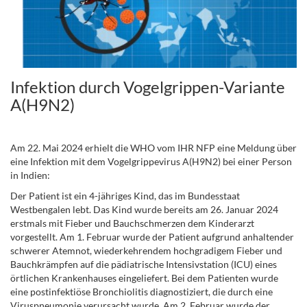
Infektion durch Vogelgrippen-Variante
A(H9N2)
.
Am 22. Mai 2024 erhielt die WHO vom IHR NFP eine Meldung über
eine Infektion mit dem Vogelgrippevirus A(H9N2) bei einer Person
in Indien:
Der Patient ist ein 4-jähriges Kind, das im Bundesstaat
Westbengalen lebt. Das Kind wurde bereits am 26. Januar 2024
erstmals mit Fieber und Bauchschmerzen dem Kinderarzt
vorgestellt. Am 1. Februar wurde der Patient aufgrund anhaltender
schwerer Atemnot, wiederkehrendem hochgradigem Fieber und
Bauchkrämpfen auf die pädiatrische Intensivstation (ICU) eines
örtlichen Krankenhauses eingeliefert. Bei dem Patienten wurde
eine postinfektiöse Bronchiolitis diagnostiziert, die durch eine
Viruspneumonie verursacht wurde. Am 2. Februar wurde der