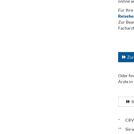
online a
Für Ihre
Reisebe
Zur Bean
Facharzt
.
...
Zur
Oder fin
Ärzte in
.
S
.
* CRV – 
** Sie w