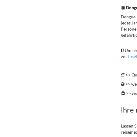
Deng
Dengue-F
jedes Ja
Personen
gefährli
.
Um ein
vor Inse
.
>> Qu
>> wei
>> we
Ihre
Lassen S
reisemed