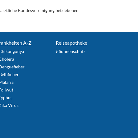
enärztliche Bundesvereinigung betriebenen
rankheiten A-Z
Reiseapotheke
Chikungunya
Sonnenschutz
Cholera
Denguefieber
elbfieber
Malaria
Tollwut
Typhus
ika Virus