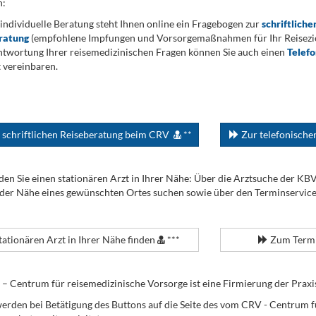
n:
 individuelle Beratung steht Ihnen online ein Fragebogen zur
schriftliche
ratung
(empfohlene Impfungen und Vorsorgemaßnahmen für Ihr Reiseziel
twortung Ihrer reisemedizinischen Fragen können Sie auch einen
Telef
 vereinbaren.
 schriftlichen Reiseberatung beim CRV
**
Zur telefonisch
den Sie einen stationären Arzt in Ihrer Nähe: Über die Arztsuche der KB
 der Nähe eines gewünschten Ortes suchen sowie über den Terminservic
tationären Arzt in Ihrer Nähe finden
***
Zum Termi
Centrum für reisemedizinische Vorsorge ist eine Firmierung der Praxi
erden bei Betätigung des Buttons auf die Seite des vom CRV - Centrum f