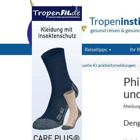
Tropen
inst
gesund reisen & gesun
Reisetipps
Ihr R
Tropeninstitut.de
Aktuelle Krankheitsmeldungen
Phi
und
Meldung
Deng