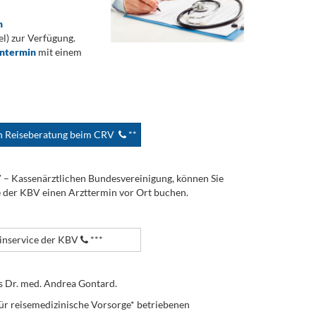
n
) zur Verfügung.
ontermin
mit einem
en Reiseberatung beim CRV
**
V – Kassenärztlichen Bundesvereinigung, können Sie
e der KBV einen Arzttermin vor Ort buchen.
nservice der KBV
***
s Dr. med. Andrea Gontard.
ür reisemedizinische Vorsorge* betriebenen