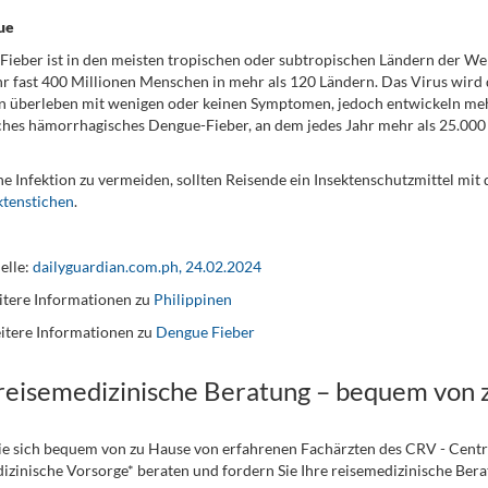
ue
ieber ist in den meisten tropischen oder subtropischen Ländern der Wel
hr fast 400 Millionen Menschen in mehr als 120 Ländern. Das Virus wird
 überleben mit wenigen oder keinen Symptomen, jedoch entwickeln mehr
ches hämorrhagisches Dengue-Fieber, an dem jedes Jahr mehr als 25.000
e Infektion zu vermeiden, sollten Reisende ein Insektenschutzmittel mi
ktenstichen
.
elle:
dailyguardian.com.ph, 24.02.2024
tere Informationen zu
Philippinen
itere Informationen zu
Dengue Fieber
 reisemedizinische Beratung – bequem von 
ie sich bequem von zu Hause von erfahrenen Fachärzten des CRV - Cent
izinische Vorsorge* beraten und fordern Sie Ihre reisemedizinische Berat