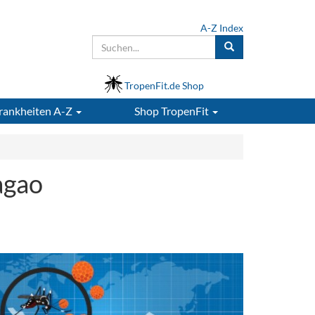
A-Z Index
TropenFit.de Shop
rankheiten A-Z
Shop
TropenFit
agao