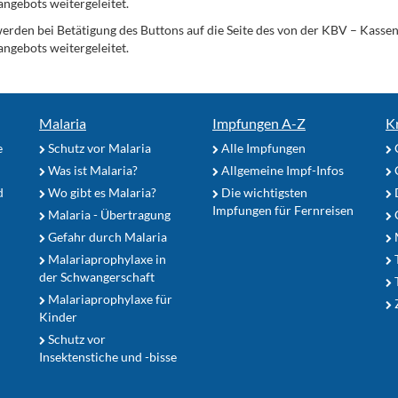
angebots weitergeleitet.
werden bei Betätigung des Buttons auf die Seite des von der KBV – Kass
angebots weitergeleitet.
Malaria
Impfungen A-Z
K
e
Schutz vor Malaria
Alle Impfungen
Was ist Malaria?
Allgemeine Impf-Infos
d
Wo gibt es Malaria?
Die wichtigsten
Impfungen für Fernreisen
Malaria - Übertragung
G
Gefahr durch Malaria
Malariaprophylaxe in
der Schwangerschaft
Malariaprophylaxe für
Z
Kinder
Schutz vor
Insektenstiche und -bisse