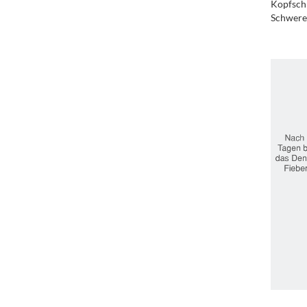
Kopfschm
Schweres
.
.
.