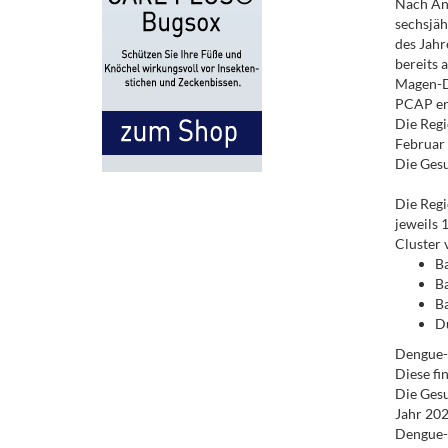
Nach Ang
sechsjäh
des Jahr
bereits 
Magen-D
PCAP er
Die Regi
Februar 
Die Gesu
Die Regi
jeweils 
Cluster 
Ba
Ba
Ba
Du
Dengue-F
Diese fi
Die Gesu
Jahr 202
Dengue-F