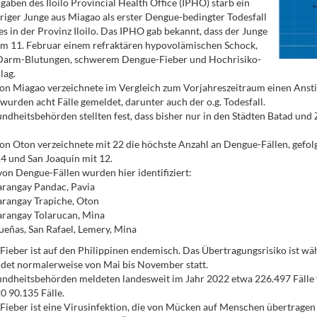
aben des Iloilo Provincial Health Office (IPHO) starb ein
riger Junge aus Miagao als erster Dengue-bedingter Todesfall
es in der Provinz Iloilo. Das IPHO gab bekannt, dass der Junge
am 11. Februar einem refraktären hypovolämischen Schock,
arm-Blutungen, schwerem Dengue-Fieber und Hochrisiko-
lag.
on Miagao verzeichnete im Vergleich zum Vorjahreszeitraum einen Ansti
wurden acht Fälle gemeldet, darunter auch der o.g. Todesfall.
ndheitsbehörden stellten fest, dass bisher nur in den Städten Batad und 
on Oton verzeichnete mit 22 die höchste Anzahl an Dengue-Fällen, gefol
14 und San Joaquin mit 12.
von Dengue-Fällen wurden hier identifiziert:
rangay Pandac, Pavia
rangay Trapiche, Oton
rangay Tolarucan, Mina
eñas, San Rafael, Lemery, Mina
ieber ist auf den Philippinen endemisch. Das Übertragungsrisiko ist w
ndet normalerweise von Mai bis November statt.
ndheitsbehörden meldeten landesweit im Jahr 2022 etwa 226.497 Fälle 
0 90.135 Fälle.
ieber ist eine Virusinfektion, die von Mücken auf Menschen übertragen 