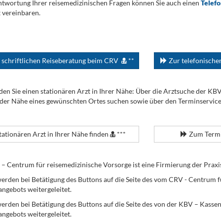
twortung Ihrer reisemedizinischen Fragen können Sie auch einen
Telef
 vereinbaren.
 schriftlichen Reiseberatung beim CRV
**
Zur telefonisch
den Sie einen stationären Arzt in Ihrer Nähe: Über die Arztsuche der KB
 der Nähe eines gewünschten Ortes suchen sowie über den Terminservic
tationären Arzt in Ihrer Nähe finden
***
Zum Termi
Centrum für reisemedizinische Vorsorge ist eine Firmierung der Praxi
erden bei Betätigung des Buttons auf die Seite des vom CRV - Centrum f
angebots weitergeleitet.
werden bei Betätigung des Buttons auf die Seite des von der KBV – Kass
angebots weitergeleitet.