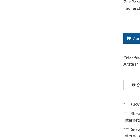
Zur Bean
Facharzt
.
...
Zur
Oder fin
Ärzte in
.
S
.
* CRV – 
** Sie w
Internet
*** Sie 
Internet