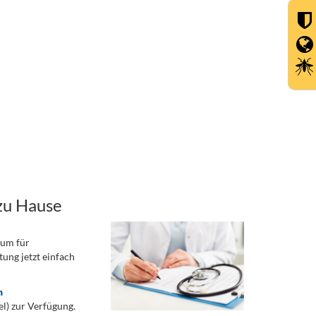
zu Hause
rum für
ung jetzt einfach
n
) zur Verfügung.