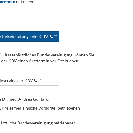
ontermin
mit einem
en Reiseberatung beim CRV
**
V – Kassenärztlichen Bundesvereinigung, können Sie
e der KBV einen Arzttermin vor Ort buchen.
nservice der KBV
***
s Dr. med. Andrea Gontard.
ür reisemedizinische Vorsorge* betriebenen
enärztliche Bundesvereinigung betriebenen