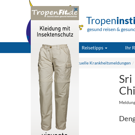
Tropen
inst
gesund reisen & gesun
Reisetipps
Ihr R
Tropeninstitut.de
Aktuelle Krankheitsmeldungen
Sri
Chi
Meldung
Deng
.