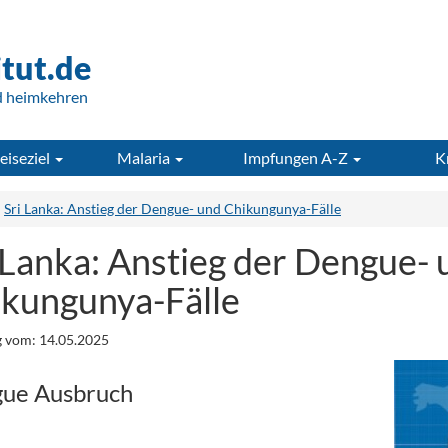
itut.de
d heimkehren
eiseziel
Malaria
Impfungen A-Z
K
Sri Lanka: Anstieg der Dengue- und Chikungunya-Fälle
 Lanka: Anstieg der Dengue- 
kungunya-Fälle
 vom: 14.05.2025
ue Ausbruch