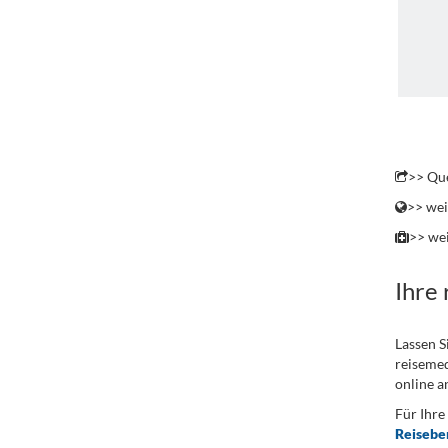
.
>> Que
>> wei
>> wei
Ihre
Lassen S
reisemed
online a
Für Ihre
Reisebe