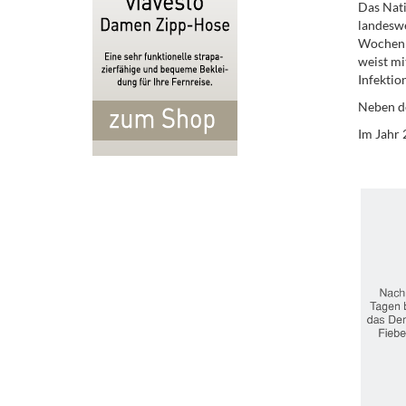
Das Nat
landeswe
Wochen 
weist mi
Infektion
Neben de
Im Jahr 
.
.
.