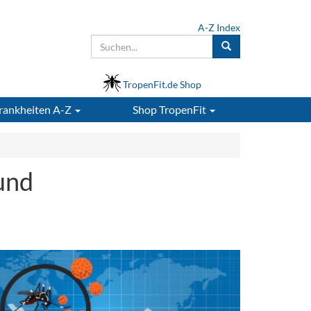
A-Z Index
TropenFit.de Shop
rankheiten A-Z
Shop
TropenFit
und