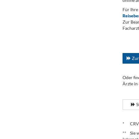
online a
Für Ihre
Reisebe
Zur Bean
Facharzt
.
...
Zur
Oder fin
Ärzte in
.
S
.
* CRV – 
** Sie w