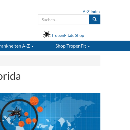
A-Z Index
TropenFit.de Shop
rankheiten A-Z
Shop
TropenFit
orida