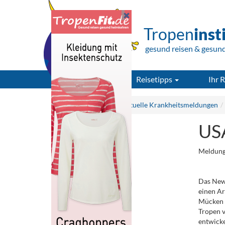
Tropen
inst
gesund reisen & gesun
Reisetipps
Ihr R
Tropeninstitut.de
Aktuelle Krankheitsmeldungen
USA
Meldung
.
Das New 
einen Ar
Mücken ü
Tropen v
entwicke