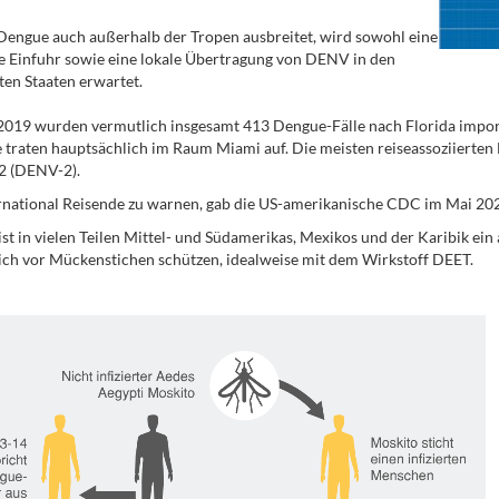
Dengue auch außerhalb der Tropen ausbreitet, wird sowohl eine
e Einfuhr sowie eine lokale Übertragung von DENV in den
ten Staaten erwartet.
2019 wurden vermutlich insgesamt 413 Dengue-Fälle nach Florida import
e traten hauptsächlich im Raum Miami auf. Die meisten reiseassoziiert
2 (DENV-2).
national Reisende zu warnen, gab die US-amerikanische CDC im Mai 2021 
st in vielen Teilen Mittel- und Südamerikas, Mexikos und der Karibik ein 
sich vor Mückenstichen schützen, idealweise mit dem Wirkstoff DEET.