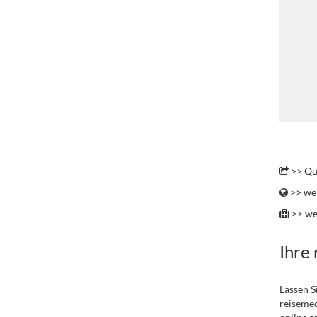
.
.
>> Qu
>> wei
>> we
Ihre
Lassen S
reisemed