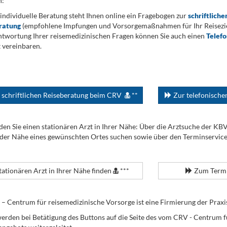
n:
 individuelle Beratung steht Ihnen online ein Fragebogen zur
schriftliche
ratung
(empfohlene Impfungen und Vorsorgemaßnahmen für Ihr Reiseziel
twortung Ihrer reisemedizinischen Fragen können Sie auch einen
Telef
 vereinbaren.
 schriftlichen Reiseberatung beim CRV
**
Zur telefonisch
den Sie einen stationären Arzt in Ihrer Nähe: Über die Arztsuche der KB
 der Nähe eines gewünschten Ortes suchen sowie über den Terminservic
tationären Arzt in Ihrer Nähe finden
***
Zum Termi
Centrum für reisemedizinische Vorsorge ist eine Firmierung der Praxi
erden bei Betätigung des Buttons auf die Seite des vom CRV - Centrum f