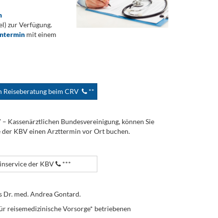
n
) zur Verfügung.
ontermin
mit einem
en Reiseberatung beim CRV
**
V – Kassenärztlichen Bundesvereinigung, können Sie
e der KBV einen Arzttermin vor Ort buchen.
nservice der KBV
***
s Dr. med. Andrea Gontard.
ür reisemedizinische Vorsorge* betriebenen