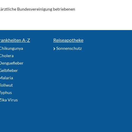
enärztliche Bundesvereinigung betriebenen
rankheiten A-Z
Reiseapotheke
Chikungunya
Sonnenschutz
Cholera
Denguefieber
elbfieber
Malaria
Tollwut
Typhus
ika Virus