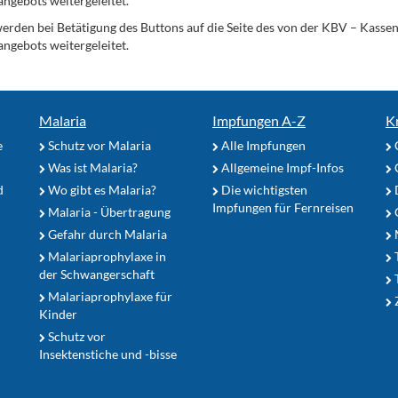
angebots weitergeleitet.
werden bei Betätigung des Buttons auf die Seite des von der KBV – Kass
angebots weitergeleitet.
Malaria
Impfungen A-Z
K
e
Schutz vor Malaria
Alle Impfungen
Was ist Malaria?
Allgemeine Impf-Infos
d
Wo gibt es Malaria?
Die wichtigsten
Impfungen für Fernreisen
Malaria - Übertragung
G
Gefahr durch Malaria
Malariaprophylaxe in
der Schwangerschaft
Malariaprophylaxe für
Z
Kinder
Schutz vor
Insektenstiche und -bisse