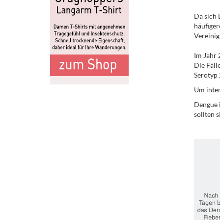
Da sich 
häufiger
Vereinig
Im Jahr 
Die Fäll
Serotyp 
Um inter
Dengue i
sollten 
.