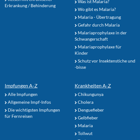
Was ist Malaria?
Erkrankung / Behinderung
Wo gibt es Malaria?
Malaria - Übertragung
Gefahr durch Malaria
Malariaprophylaxe in der
Schwangerschaft
Malariaprophylaxe für
Kinder
Schutz vor Insektenstiche und
-bisse
Impfungen A-Z
Krankheiten A-Z
Alle Impfungen
Chikungunya
Allgemeine Impf-Infos
Cholera
Die wichtigsten Impfungen
Denguefieber
für Fernreisen
Gelbfieber
Malaria
Tollwut