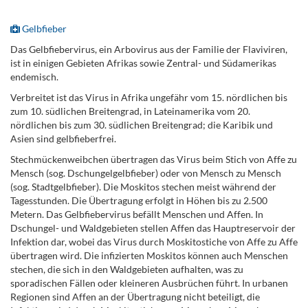
.
Gelbfieber
Das Gelbfiebervirus, ein Arbovirus aus der Familie der Flaviviren,
ist in einigen Gebieten Afrikas sowie Zentral- und Südamerikas
endemisch.
Verbreitet ist das Virus in Afrika ungefähr vom 15. nördlichen bis
zum 10. südlichen Breitengrad, in Lateinamerika vom 20.
nördlichen bis zum 30. südlichen Breitengrad; die Karibik und
Asien sind gelbfieberfrei.
Stechmückenweibchen übertragen das Virus beim Stich von Affe zu
Mensch (sog. Dschungelgelbfieber) oder von Mensch zu Mensch
(sog. Stadtgelbfieber). Die Moskitos stechen meist während der
Tagesstunden. Die Übertragung erfolgt in Höhen bis zu 2.500
Metern. Das Gelbfiebervirus befällt Menschen und Affen. In
Dschungel- und Waldgebieten stellen Affen das Hauptreservoir der
Infektion dar, wobei das Virus durch Moskitostiche von Affe zu Affe
übertragen wird. Die infizierten Moskitos können auch Menschen
stechen, die sich in den Waldgebieten aufhalten, was zu
sporadischen Fällen oder kleineren Ausbrüchen führt. In urbanen
Regionen sind Affen an der Übertragung nicht beteiligt, die