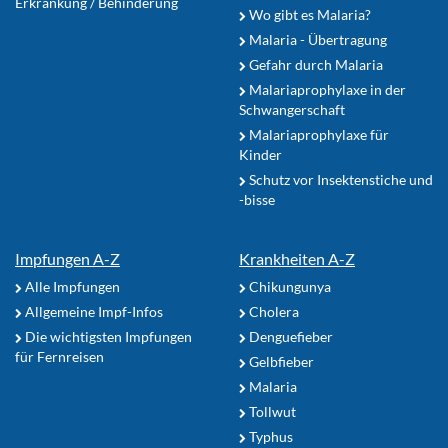
Erkrankung / Behinderung
Wo gibt es Malaria?
Malaria - Übertragung
Gefahr durch Malaria
Malariaprophylaxe in der
Schwangerschaft
Malariaprophylaxe für
Kinder
Schutz vor Insektenstiche und
-bisse
Impfungen A-Z
Krankheiten A-Z
Alle Impfungen
Chikungunya
Allgemeine Impf-Infos
Cholera
Die wichtigsten Impfungen
Denguefieber
für Fernreisen
Gelbfieber
Malaria
Tollwut
Typhus