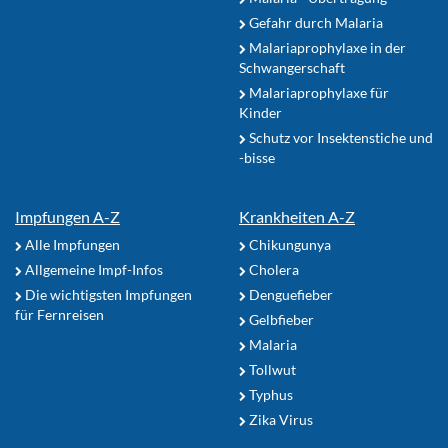
Gefahr durch Malaria
Malariaprophylaxe in der
Schwangerschaft
Malariaprophylaxe für
Kinder
Schutz vor Insektenstiche und
-bisse
Impfungen A-Z
Krankheiten A-Z
Alle Impfungen
Chikungunya
Allgemeine Impf-Infos
Cholera
Die wichtigsten Impfungen
Denguefieber
für Fernreisen
Gelbfieber
Malaria
Tollwut
Typhus
Zika Virus