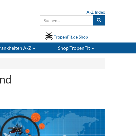
A-Z Index
TropenFit.de Shop
rankheiten A-Z
Shop
TropenFit
and