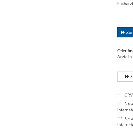
Facharzt
.
...
Zur
Oder fin
Ärzte in
.
S
.
* CRV – 
** Sie w
Internet
*** Sie 
Internet