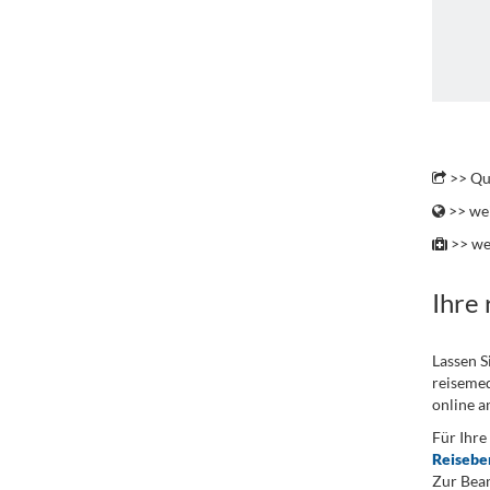
.
>> Qu
>> wei
>> we
Ihre
Lassen S
reisemed
online a
Für Ihre
Reisebe
Zur Bean