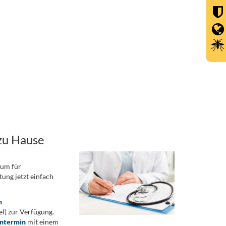
zu Hause
rum für
ung jetzt einfach
n
) zur Verfügung.
ontermin
mit einem