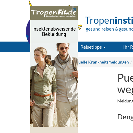
Tropen
inst
gesund reisen & gesun
Reisetipps
Ihr R
Tropeninstitut.de
Aktuelle Krankheitsmeldungen
Pue
we
Meldung
Deng