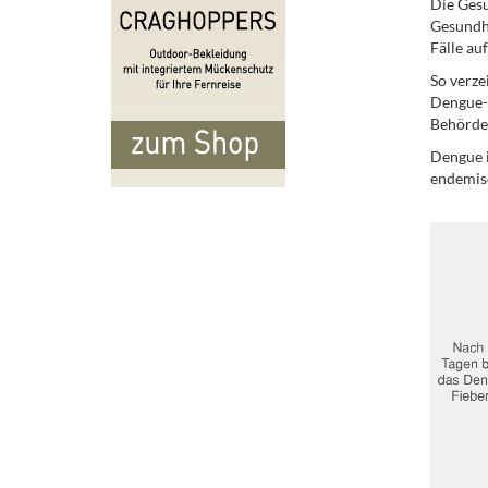
Die Ges
Gesundhe
Fälle au
So verze
Dengue-F
Behörde
Dengue i
endemisc