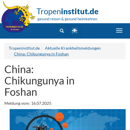
Tropen
institut.de
gesund reisen & gesund heimkehren
Toggl
navig
Tropeninstitut.de
Aktuelle Krankheitsmeldungen
China: Chikungunya in Foshan
China:
Chikungunya in
Foshan
Meldung vom: 16.07.2025