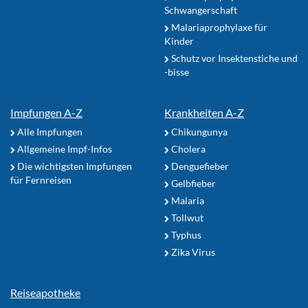
Schwangerschaft
Malariaprophylaxe für
Kinder
Schutz vor Insektenstiche und
-bisse
Impfungen A-Z
Krankheiten A-Z
Alle Impfungen
Chikungunya
Allgemeine Impf-Infos
Cholera
Die wichtigsten Impfungen
Denguefieber
für Fernreisen
Gelbfieber
Malaria
Tollwut
Typhus
Zika Virus
Reiseapotheke