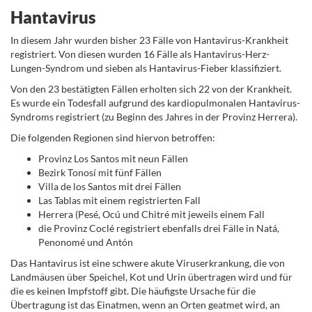
Hantavirus
In diesem Jahr wurden bisher 23 Fälle von Hantavirus-Krankheit
registriert. Von diesen wurden 16 Fälle als Hantavirus-Herz-
Lungen-Syndrom und sieben als Hantavirus-Fieber klassifiziert.
Von den 23 bestätigten Fällen erholten sich 22 von der Krankheit.
Es wurde ein Todesfall aufgrund des kardiopulmonalen Hantavirus-
Syndroms registriert (zu Beginn des Jahres in der Provinz Herrera).
Die folgenden Regionen sind hiervon betroffen:
Provinz Los Santos mit neun Fällen
Bezirk Tonosí mit fünf Fällen
Villa de los Santos mit drei Fällen
Las Tablas mit einem registrierten Fall
Herrera (Pesé, Ocú und Chitré mit jeweils einem Fall
die Provinz Coclé registriert ebenfalls drei Fälle in Natá,
Penonomé und Antón
Das Hantavirus ist eine schwere akute Viruserkrankung, die von
Landmäusen über Speichel, Kot und Urin übertragen wird und für
die es keinen Impfstoff gibt. Die häufigste Ursache für die
Übertragung ist das Einatmen, wenn an Orten geatmet wird, an