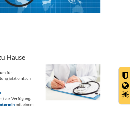
zu Hause
rum für
ung jetzt einfach
n
) zur Verfügung.
ontermin
mit einem