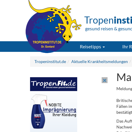
Tropen
inst
gesund reisen & gesun
Reisetipps
Ihr R
Tropeninstitut.de
Aktuelle Krankheitsmeldungen
Mal
Meldung
Britisch
Fällen i
bestätigt
Das Auft
Nachwei