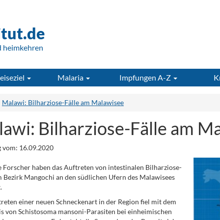
itut.de
d heimkehren
eiseziel
Malaria
Impfungen A-Z
K
Malawi: Bilharziose-Fälle am Malawisee
awi: Bilharziose-Fälle am M
 vom: 16.09.2020
e Forscher haben das Auftreten von intestinalen Bilharziose-
m Bezirk Mangochi an den südlichen Ufern des Malawisees
.
reten einer neuen Schneckenart in der Region fiel mit dem
s von Schistosoma mansoni-Parasiten bei einheimischen