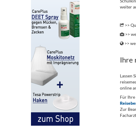
Schulkin
weiter a
.
>> Qu
>> we
>> wei
Ihre
Lassen S
reisemed
online a
Für Ihre
Reisebe
Zur Bean
Facharzt
.
...