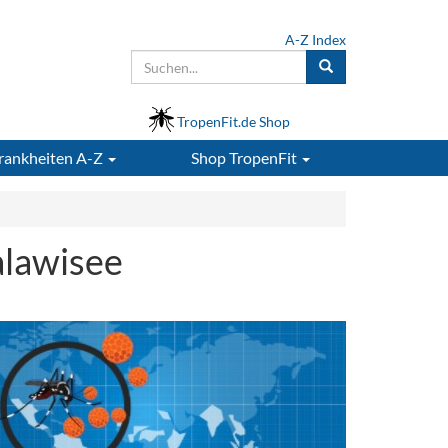
A-Z Index
TropenFit.de Shop
rankheiten A-Z
Shop
TropenFit
alawisee