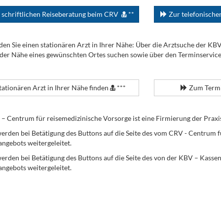
 schriftlichen Reiseberatung beim CRV
**
Zur telefonisch
den Sie einen stationären Arzt in Ihrer Nähe: Über die Arztsuche der KB
 der Nähe eines gewünschten Ortes suchen sowie über den Terminservic
tationären Arzt in Ihrer Nähe finden
***
Zum Termi
Centrum für reisemedizinische Vorsorge ist eine Firmierung der Praxi
erden bei Betätigung des Buttons auf die Seite des vom CRV - Centrum f
angebots weitergeleitet.
werden bei Betätigung des Buttons auf die Seite des von der KBV – Kass
angebots weitergeleitet.