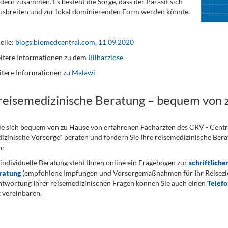
dern zusammen. Es besteht die Sorge, dass der Parasit sich
usbreiten und zur lokal dominierenden Form werden könnte.
elle:
blogs.biomedcentral.com, 11.09.2020
itere Informationen zu dem
Bilharziose
tere Informationen zu
Malawi
 reisemedizinische Beratung – bequem von 
ie sich bequem von zu Hause von erfahrenen Fachärzten des CRV - Cent
izinische Vorsorge* beraten und fordern Sie Ihre reisemedizinische Berat
n:
 individuelle Beratung steht Ihnen online ein Fragebogen zur
schriftliche
ratung
(empfohlene Impfungen und Vorsorgemaßnahmen für Ihr Reiseziel
twortung Ihrer reisemedizinischen Fragen können Sie auch einen
Telef
 vereinbaren.