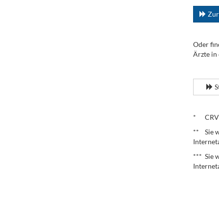
Zur
Oder fin
Ärzte in
.
S
.
* CRV – 
** Sie w
Internet
*** Sie 
Internet