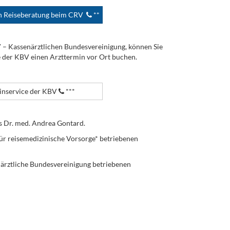
en Reiseberatung beim CRV
**
V – Kassenärztlichen Bundesvereinigung, können Sie
e der KBV einen Arzttermin vor Ort buchen.
nservice der KBV
***
s Dr. med. Andrea Gontard.
ür reisemedizinische Vorsorge* betriebenen
enärztliche Bundesvereinigung betriebenen