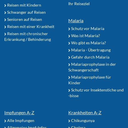
Ihr Reiseziel
Reisen mit Kindern
Schwanger auf Reisen
Senioren auf Reisen
Malaria
Reisen mit einer Krankheit
Schutz vor Malaria
Reisen mit chronischer
Was ist Malaria?
Erkrankung / Behinderung
Wo gibt es Malaria?
Malaria - Übertragung
Gefahr durch Malaria
Malariaprophylaxe in der
Schwangerschaft
Malariaprophylaxe für
Kinder
Schutz vor Insektenstiche und
-bisse
Impfungen A-Z
Krankheiten A-Z
Alle Impfungen
Chikungunya
Allgemeine Impf-Infos
Cholera