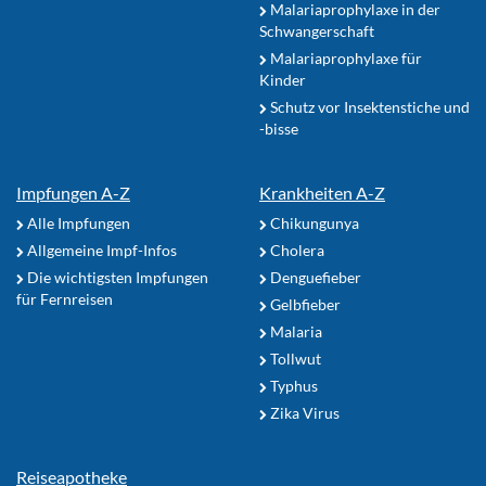
Malariaprophylaxe in der
Schwangerschaft
Malariaprophylaxe für
Kinder
Schutz vor Insektenstiche und
-bisse
Impfungen A-Z
Krankheiten A-Z
Alle Impfungen
Chikungunya
Allgemeine Impf-Infos
Cholera
Die wichtigsten Impfungen
Denguefieber
für Fernreisen
Gelbfieber
Malaria
Tollwut
Typhus
Zika Virus
Reiseapotheke