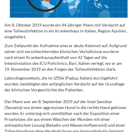
Am 8. Oktober 2019 wurde ein 44-jähriger Mann mit Verdacht auf
eine Tollwutinfektion in ein Krankenhaus in Italien, Region Apulien,
eingeliefert.
Zum Zeitpunkt der Aufnahme wies er akute Atemnot auf. Aufgrund
seiner sich verschlechternden klinischen Verhältnisse wurde er
nach einem Krankenhausaufenthalt von 42 Tagen auf die
Intensivstation des ICU Policlinico, Bari, Italien verlegt, wo er am
19. November 2019 an den Folgen der Tollwutinfektion starb.
Labordiagnosetests, die im IZSVe (Padua, Italien) durchgeführt
wurden, bestätigten den anfänglichen Verdacht auf der Grundlage
der klinischen Vorgeschichte des Patienten.
Der Mann war am 8. September 2019 auf der Insel Sansibar
(Tansania) von einem aggressiven Hund in die rechte Hand gebissen
worden. Er unterzog sich unmittelbar nach der Exposition einer
Prophylaxe, die aus einem Waschen der Wunden mit einer
antiseptischen Lösung (Betadin und Wasserstoffperoxid) und einer
Tollwutimpfung ohne Verabreichung von Immunglobulin bestand.