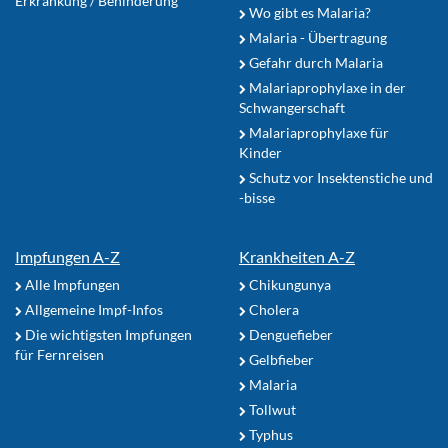
Erkrankung / Behinderung
Wo gibt es Malaria?
Malaria - Übertragung
Gefahr durch Malaria
Malariaprophylaxe in der
Schwangerschaft
Malariaprophylaxe für
Kinder
Schutz vor Insektenstiche und
-bisse
Impfungen A-Z
Krankheiten A-Z
Alle Impfungen
Chikungunya
Allgemeine Impf-Infos
Cholera
Die wichtigsten Impfungen
Denguefieber
für Fernreisen
Gelbfieber
Malaria
Tollwut
Typhus