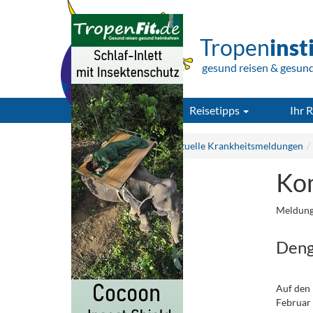
Tropen
inst
gesund reisen & gesun
Reisetipps
Ihr R
Tropeninstitut.de
Aktuelle Krankheitsmeldungen
Kom
Meldung
Deng
Auf den 
Februar 