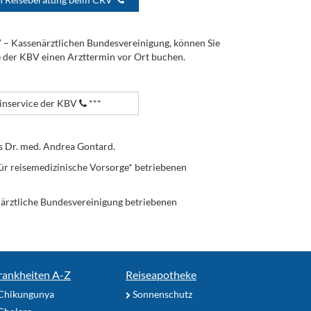
V – Kassenärztlichen Bundesvereinigung, können Sie
e der KBV einen Arzttermin vor Ort buchen.
nservice der KBV
***
s Dr. med. Andrea Gontard.
ür reisemedizinische Vorsorge* betriebenen
enärztliche Bundesvereinigung betriebenen
rankheiten A-Z
Reiseapotheke
Chikungunya
Sonnenschutz