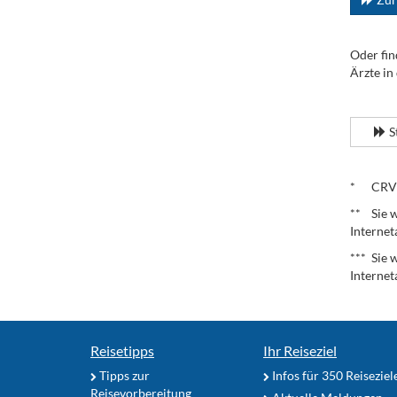
Oder fin
Ärzte in
.
S
.
* CRV – 
** Sie w
Internet
*** Sie 
Internet
Reisetipps
Ihr Reiseziel
Tipps zur
Infos für 350 Reiseziel
Reisevorbereitung