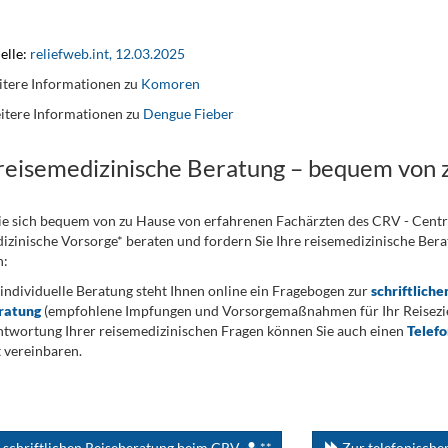
elle:
reliefweb.int, 12.03.2025
tere Informationen zu
Komoren
itere Informationen zu
Dengue Fieber
 reisemedizinische Beratung – bequem von 
ie sich bequem von zu Hause von erfahrenen Fachärzten des CRV - Cent
izinische Vorsorge* beraten und fordern Sie Ihre reisemedizinische Berat
n:
 individuelle Beratung steht Ihnen online ein Fragebogen zur
schriftliche
ratung
(empfohlene Impfungen und Vorsorgemaßnahmen für Ihr Reiseziel
twortung Ihrer reisemedizinischen Fragen können Sie auch einen
Telef
 vereinbaren.
 schriftlichen Reiseberatung beim CRV
**
Zur telefonisch