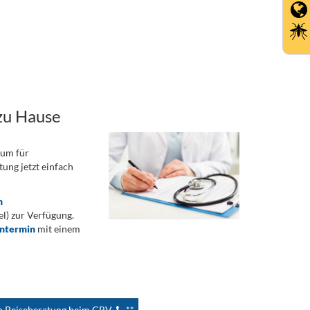
zu Hause
rum für
ung jetzt einfach
n
) zur Verfügung.
ontermin
mit einem
en Reiseberatung beim CRV
**