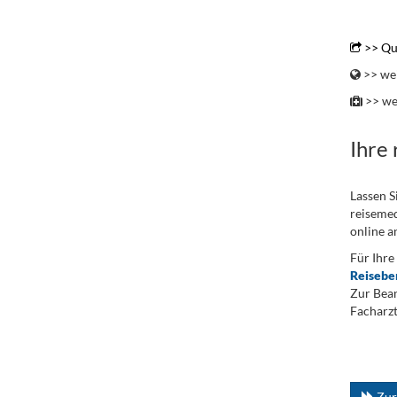
.
>> Qu
>> wei
>> we
Ihre
Lassen S
reisemed
online a
Für Ihre
Reisebe
Zur Bean
Facharzt
.
...
Zur