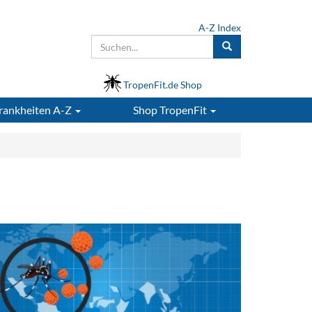
A-Z Index
TropenFit.de Shop
rankheiten A-Z
Shop
TropenFit