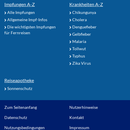
Impfungen A-Z
Krankheiten A-Z
Alle Impfungen
Chikungunya
Allgemeine Impf-Infos
Cholera
Die wichtigsten Impfungen
Denguefieber
für Fernreisen
Gelbfieber
Malaria
Tollwut
Typhus
Zika Virus
Reiseapotheke
Sonnenschutz
Zum Seitenanfang
Nutzerhinweise
Datenschutz
Kontakt
Nutzungsbedingungen
Impressum