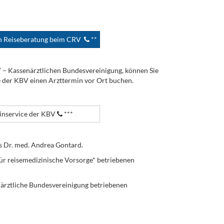
en Reiseberatung beim CRV
**
V – Kassenärztlichen Bundesvereinigung, können Sie
e der KBV einen Arzttermin vor Ort buchen.
nservice der KBV
***
s Dr. med. Andrea Gontard.
ür reisemedizinische Vorsorge* betriebenen
enärztliche Bundesvereinigung betriebenen