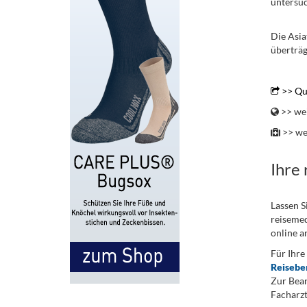
untersuc
Die Asia
überträg
.
>> Que
>> wei
>> we
Ihre
Lassen S
reisemed
online a
Für Ihre
Reisebe
Zur Bean
Facharzt