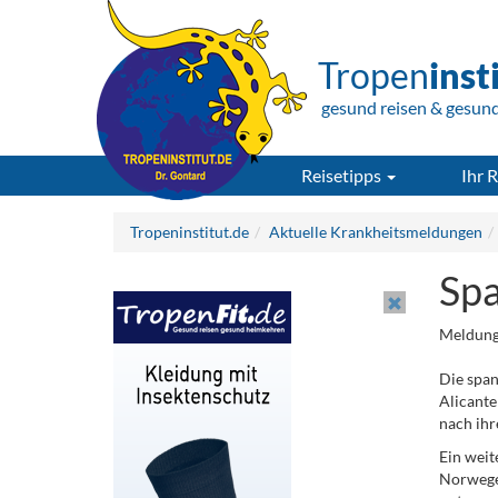
Tropen
inst
gesund reisen & gesun
Reisetipps
Ihr R
Tropeninstitut.de
Aktuelle Krankheitsmeldungen
Spa
Meldung
Die span
Alicante
nach ihr
Ein weit
Norwegen