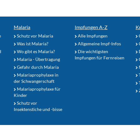
Malaria
Impfungen A-Z
K
e
Schutz vor Malaria
Alle Impfungen
Was ist Malaria?
Allgemeine Impf-Infos
d
Wo gibt es Malaria?
Die wichtigsten
Impfungen für Fernreisen
Malaria - Übertragung
G
Gefahr durch Malaria
Malariaprophylaxe in
der Schwangerschaft
Malariaprophylaxe für
Z
Kinder
Schutz vor
Insektenstiche und -bisse
Datenschutz
Kontakt
N