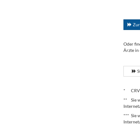
.
...
Zur
Oder fin
Ärzte in
.
S
.
* CRV – 
** Sie w
Internet
*** Sie 
Internet