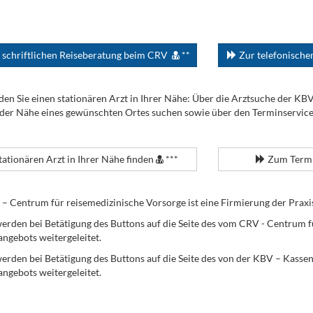
 schriftlichen Reiseberatung beim CRV
**
Zur telefonisch
den Sie einen stationären Arzt in Ihrer Nähe: Über die Arztsuche der KB
 der Nähe eines gewünschten Ortes suchen sowie über den Terminservic
tationären Arzt in Ihrer Nähe finden
***
Zum Termi
Centrum für reisemedizinische Vorsorge ist eine Firmierung der Praxi
erden bei Betätigung des Buttons auf die Seite des vom CRV - Centrum f
angebots weitergeleitet.
werden bei Betätigung des Buttons auf die Seite des von der KBV – Kass
angebots weitergeleitet.