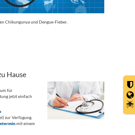
eiten Chikungunya und Dengue-Fieber.
zu Hause
rum für
ung jetzt einfach
n
) zur Verfügung.
ontermin
mit einem