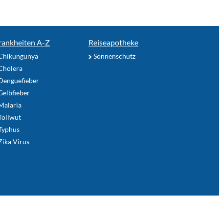
rankheiten A-Z
Reiseapotheke
Chikungunya
Sonnenschutz
Cholera
Denguefieber
elbfieber
Malaria
Tollwut
Typhus
ika Virus
utzungsbedingungen
Impressum