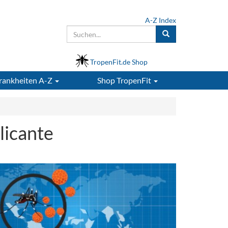
A-Z Index
TropenFit.de Shop
rankheiten A-Z
Shop
TropenFit
licante