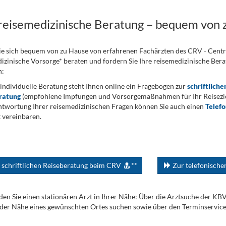
 reisemedizinische Beratung – bequem von 
ie sich bequem von zu Hause von erfahrenen Fachärzten des CRV - Cent
izinische Vorsorge* beraten und fordern Sie Ihre reisemedizinische Berat
n:
 individuelle Beratung steht Ihnen online ein Fragebogen zur
schriftliche
ratung
(empfohlene Impfungen und Vorsorgemaßnahmen für Ihr Reiseziel
twortung Ihrer reisemedizinischen Fragen können Sie auch einen
Telef
 vereinbaren.
 schriftlichen Reiseberatung beim CRV
**
Zur telefonisch
den Sie einen stationären Arzt in Ihrer Nähe: Über die Arztsuche der KB
 der Nähe eines gewünschten Ortes suchen sowie über den Terminservic