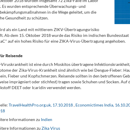
ktober 2018 wurden insgesamt 72 Zika-Fälle im Labor
gt. Es wurden entsprechende Überwachungs- und
nbekämpfungsmaßnahmen in die Wege geleitet, um die
che Gesundheit zu schützen.
ird als ein Land mit mittlerem ZIKV-Übertragungsrisiko
ft. Ab dem 15. Oktober 2018 wurde das Risiko im indischen Bundesstaat
" auf ein hohes Risiko für eine ZIKA-Virus-Übertragung angehoben.
für Reisende
-Viruskrankheit ist eine durch Moskitos übertragene Infektionskrankheit,
tome der Zika-Virus-Krankheit sind ähnlich wie bei Dengue-Fieber: Ha
in, Fieber und Kopfschmerzen. Reisende sollten in den betroffenen Geb
weise imprägniert oder stichfest) tragen sowie Schuhen und Socken. Auf d
stoff DEET oder Icaridin verwendet werden.
elle:
TravelHealthPro.org.uk, 17.10.2018
,
Economictimes India, 16.10.2
018
tere Informationen zu
Indien
itere Informationen zu
Zika Virus