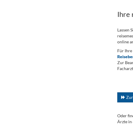
Ihre
Lassen S
reisemed
online a
Für Ihre
Reisebe
Zur Bean
Facharzt
.
...
Zur
Oder fin
Ärzte in
.