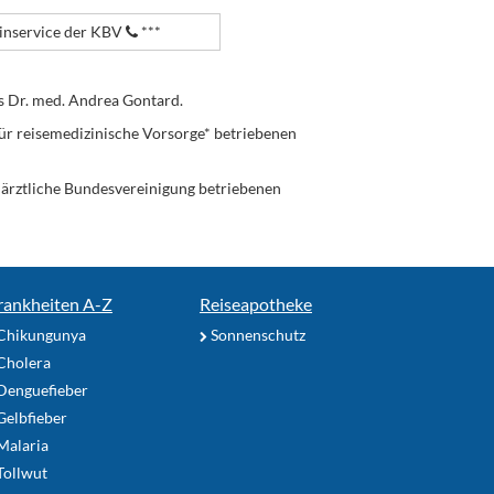
nservice der KBV
***
s Dr. med. Andrea Gontard.
ür reisemedizinische Vorsorge* betriebenen
enärztliche Bundesvereinigung betriebenen
rankheiten A-Z
Reiseapotheke
Chikungunya
Sonnenschutz
Cholera
Denguefieber
elbfieber
Malaria
Tollwut