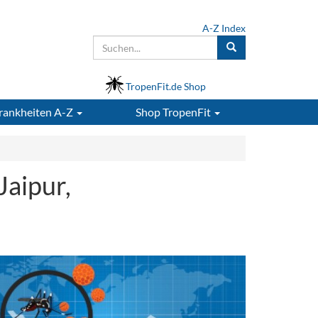
A-Z Index
TropenFit.de Shop
rankheiten A-Z
Shop
TropenFit
Jaipur,