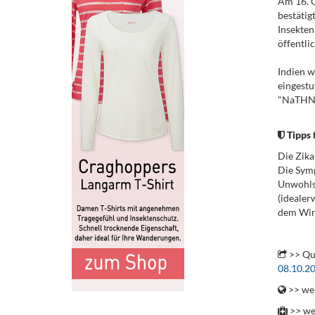
Am 16. O
bestäti
Insekte
öffentli
Indien w
eingestu
"NaTHNaC
Tipps 
Die Zika
Die Symp
Unwohlse
(idealer
dem Wirk
.
>> Qu
08.10.2
>> wei
>> we