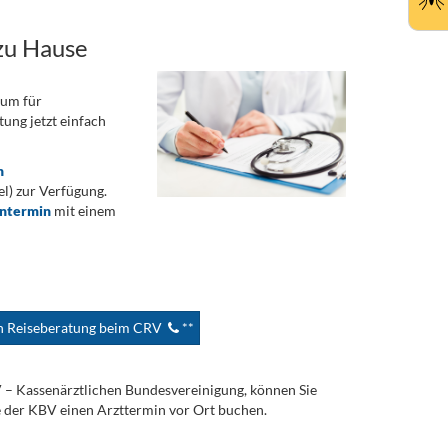
zu Hause
rum für
ung jetzt einfach
n
) zur Verfügung.
ontermin
mit einem
en Reiseberatung beim CRV
**
V – Kassenärztlichen Bundesvereinigung, können Sie
e der KBV einen Arzttermin vor Ort buchen.