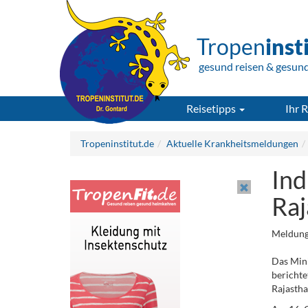
Tropen
inst
gesund reisen & gesun
Reisetipps
Ihr R
Tropeninstitut.de
Aktuelle Krankheitsmeldungen
Ind
Raj
Meldung
Das Mini
berichte
Rajastha