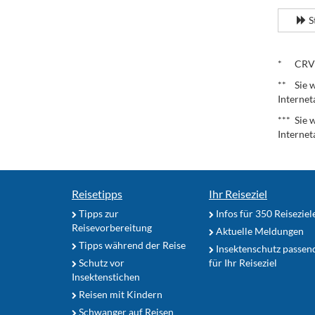
S
.
* CRV – 
** Sie w
Internet
*** Sie 
Internet
Reisetipps
Ihr Reiseziel
Tipps zur
Infos für 350 Reiseziel
Reisevorbereitung
Aktuelle Meldungen
Tipps während der Reise
Insektenschutz passen
Schutz vor
für Ihr Reiseziel
Insektenstichen
Reisen mit Kindern
Schwanger auf Reisen