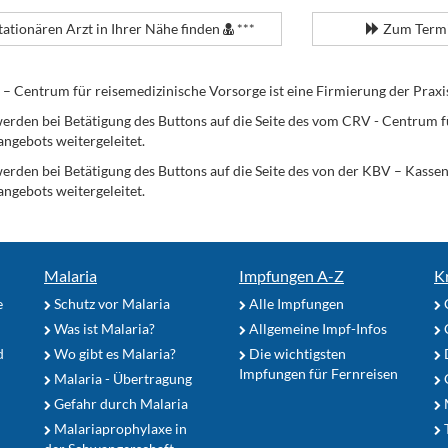
tationären Arzt in Ihrer Nähe finden
***
Zum Termi
Centrum für reisemedizinische Vorsorge ist eine Firmierung der Praxi
erden bei Betätigung des Buttons auf die Seite des vom CRV - Centrum f
angebots weitergeleitet.
werden bei Betätigung des Buttons auf die Seite des von der KBV – Kass
angebots weitergeleitet.
Malaria
Impfungen A-Z
K
e
Schutz vor Malaria
Alle Impfungen
Was ist Malaria?
Allgemeine Impf-Infos
d
Wo gibt es Malaria?
Die wichtigsten
Impfungen für Fernreisen
Malaria - Übertragung
G
Gefahr durch Malaria
Malariaprophylaxe in