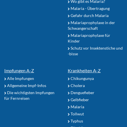
Wo gibt es Malaria?
Malaria - Übertragung
Gefahr durch Malaria
Malariaprophylaxe in der
Schwangerschaft
Malariaprophylaxe für
Kinder
Schutz vor Insektenstiche und
-bisse
Impfungen A-Z
Krankheiten A-Z
Alle Impfungen
Chikungunya
Allgemeine Impf-Infos
Cholera
Die wichtigsten Impfungen
Denguefieber
für Fernreisen
Gelbfieber
Malaria
Tollwut
Typhus