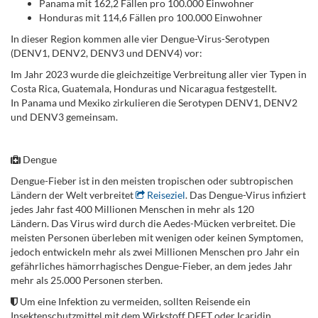
Panama mit 162,2 Fällen pro 100.000 Einwohner
Honduras mit 114,6 Fällen pro 100.000 Einwohner
In dieser Region kommen alle vier Dengue-Virus-Serotypen
(DENV1, DENV2, DENV3 und DENV4) vor:
Im Jahr 2023 wurde die gleichzeitige Verbreitung aller vier Typen in
Costa Rica, Guatemala, Honduras und Nicaragua festgestellt.
In Panama und Mexiko zirkulieren die Serotypen DENV1, DENV2
und DENV3 gemeinsam.
.
Dengue
Dengue-Fieber ist in den meisten tropischen oder subtropischen
Ländern der Welt verbreitet
Reiseziel
. Das Dengue-Virus infiziert
jedes Jahr fast 400 Millionen Menschen in mehr als 120
Ländern. Das Virus wird durch die Aedes-Mücken verbreitet. Die
meisten Personen überleben mit wenigen oder keinen Symptomen,
jedoch entwickeln mehr als zwei Millionen Menschen pro Jahr ein
gefährliches hämorrhagisches Dengue-Fieber, an dem jedes Jahr
mehr als 25.000 Personen sterben.
Um eine Infektion zu vermeiden, sollten Reisende ein
Insektenschutzmittel mit dem Wirkstoff DEET oder Icaridin