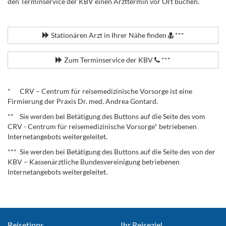
den Terminservice der KBV einen Arzttermin vor Ort buchen.
.
Stationären Arzt in Ihrer Nähe finden
***
Zum Terminservice der KBV
***
.
* CRV – Centrum für reisemedizinische Vorsorge ist eine
Firmierung der Praxis Dr. med. Andrea Gontard.
** Sie werden bei Betätigung des Buttons auf die Seite des vom
CRV - Centrum für reisemedizinische Vorsorge* betriebenen
Internetangebots weitergeleitet.
*** Sie werden bei Betätigung des Buttons auf die Seite des von der
KBV – Kassenärztliche Bundesvereinigung betriebenen
Internetangebots weitergeleitet.
Reisetipps
Ihr Reiseziel