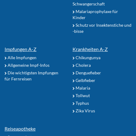
Schwangerschaft
Malariaprophylaxe für
Kinder
Schutz vor Insektenstiche und
-bisse
Impfungen A-Z
Krankheiten A-Z
Alle Impfungen
Chikungunya
Allgemeine Impf-Infos
Cholera
Die wichtigsten Impfungen
Denguefieber
für Fernreisen
Gelbfieber
Malaria
Tollwut
Typhus
Zika Virus
Reiseapotheke