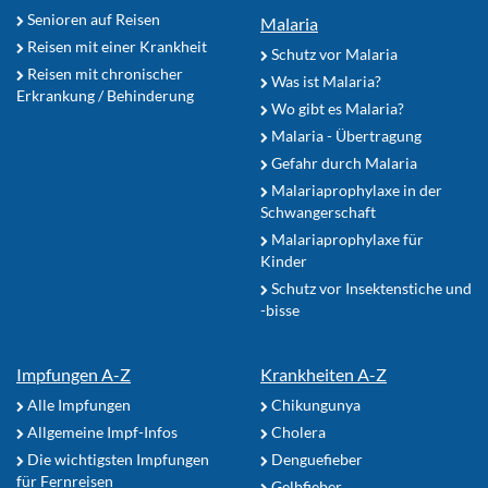
Senioren auf Reisen
Malaria
Reisen mit einer Krankheit
Schutz vor Malaria
Reisen mit chronischer
Was ist Malaria?
Erkrankung / Behinderung
Wo gibt es Malaria?
Malaria - Übertragung
Gefahr durch Malaria
Malariaprophylaxe in der
Schwangerschaft
Malariaprophylaxe für
Kinder
Schutz vor Insektenstiche und
-bisse
Impfungen A-Z
Krankheiten A-Z
Alle Impfungen
Chikungunya
Allgemeine Impf-Infos
Cholera
Die wichtigsten Impfungen
Denguefieber
für Fernreisen
Gelbfieber