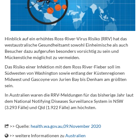
Hinblick auf ein erhöhtes Ross-River-Virus Risiko (RRV) hat das
westaustralische Gesundheitsamt sowohl Einheimische als auch
Besucher dazu aufgerufen besonders vorsichtig zu sein und
Mückenstiche möglichst zu vermeiden.
Das Risiko einer Infektion mit dem Ross River-Fieber soll im
Südwesten von Washington sowie entlang der Küstenregionen
Midwest und Gascoyne von Jurien Bay bis Denham am größten
sein.
In Australien waren die RRV-Meldungen für das bisherige Jahr laut
dem National Notifying Diseases Surveillance System in NSW
(3.293 Fälle) und Qld (1.922 Fälle) am höchsten.
.
>> Quelle:
health.wa.gov.au,09.November 2020
>> weitere Informationen zu
Australien