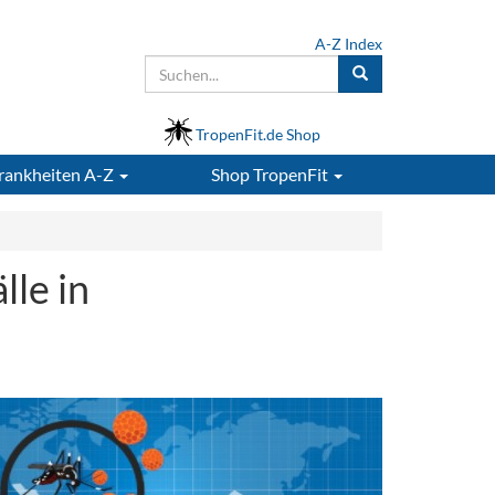
A-Z Index
TropenFit.de Shop
rankheiten A-Z
Shop
TropenFit
le in