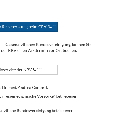
en Reiseberatung beim CRV
**
V – Kassenärztlichen Bundesvereinigung, können Sie
e der KBV einen Arzttermin vor Ort buchen.
nservice der KBV
***
s Dr. med. Andrea Gontard.
ür reisemedizinische Vorsorge* betriebenen
enärztliche Bundesvereinigung betriebenen