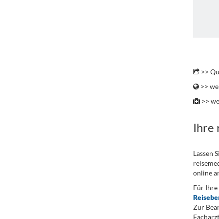
.
>> Qu
>> wei
>> we
Ihre
Lassen S
reisemed
online a
Für Ihre
Reisebe
Zur Bean
Facharzt