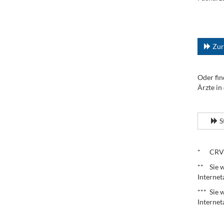
.
...
Zur
Oder fin
Ärzte in
.
S
.
* CRV – 
** Sie w
Internet
*** Sie 
Internet