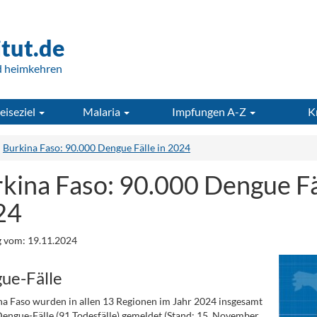
itut.de
d heimkehren
eiseziel
Malaria
Impfungen A-Z
K
Burkina Faso: 90.000 Dengue Fälle in 2024
kina Faso: 90.000 Dengue Fäl
24
 vom: 19.11.2024
ue-Fälle
na Faso wurden in allen 13 Regionen im Jahr 2024 insgesamt
engue-Fälle (91 Todesfälle) gemeldet (Stand: 15. November