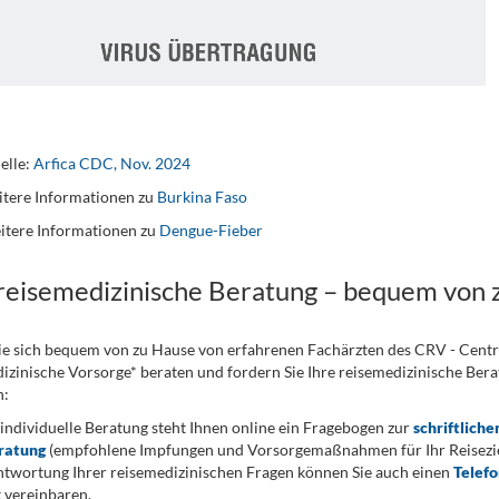
elle:
Arfica CDC, Nov. 2024
tere Informationen zu
Burkina Faso
itere Informationen zu
Dengue-Fieber
 reisemedizinische Beratung – bequem von 
ie sich bequem von zu Hause von erfahrenen Fachärzten des CRV - Cent
izinische Vorsorge* beraten und fordern Sie Ihre reisemedizinische Berat
n:
 individuelle Beratung steht Ihnen online ein Fragebogen zur
schriftliche
ratung
(empfohlene Impfungen und Vorsorgemaßnahmen für Ihr Reiseziel
twortung Ihrer reisemedizinischen Fragen können Sie auch einen
Telef
 vereinbaren.