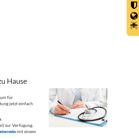
zu Hause
rum für
ung jetzt einfach
n
) zur Verfügung.
ontermin
mit einem