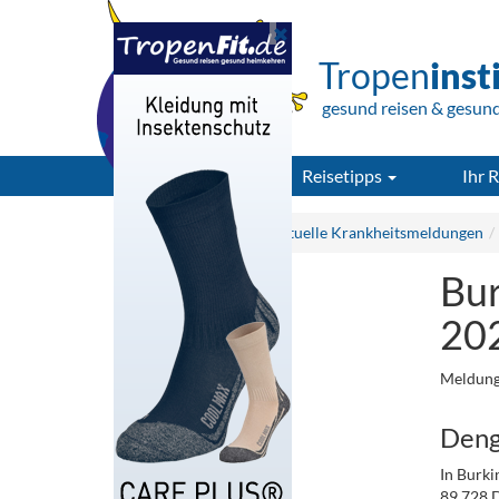
Tropen
inst
gesund reisen & gesun
Reisetipps
Ihr R
Tropeninstitut.de
Aktuelle Krankheitsmeldungen
Bur
20
Meldung
Deng
In Burki
89.728 D