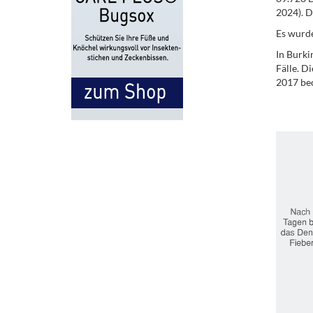
2024). D
Es wurde
In Burki
Fälle. D
2017 beo
.