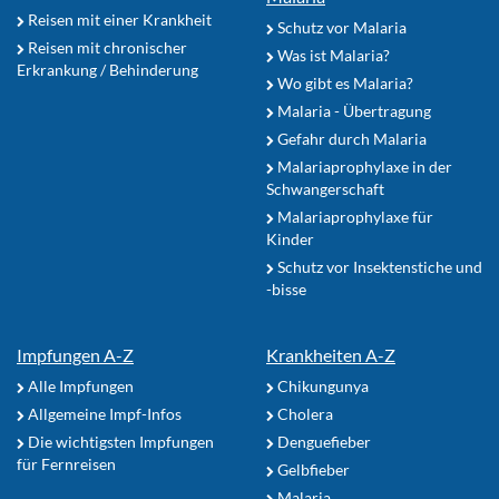
Reisen mit einer Krankheit
Schutz vor Malaria
Reisen mit chronischer
Was ist Malaria?
Erkrankung / Behinderung
Wo gibt es Malaria?
Malaria - Übertragung
Gefahr durch Malaria
Malariaprophylaxe in der
Schwangerschaft
Malariaprophylaxe für
Kinder
Schutz vor Insektenstiche und
-bisse
Impfungen A-Z
Krankheiten A-Z
Alle Impfungen
Chikungunya
Allgemeine Impf-Infos
Cholera
Die wichtigsten Impfungen
Denguefieber
für Fernreisen
Gelbfieber
Malaria