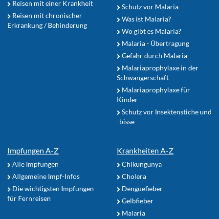
Reisen mit einer Krankheit
Schutz vor Malaria
Reisen mit chronischer
Was ist Malaria?
Erkrankung / Behinderung
Wo gibt es Malaria?
Malaria - Übertragung
Gefahr durch Malaria
Malariaprophylaxe in der
Schwangerschaft
Malariaprophylaxe für
Kinder
Schutz vor Insektenstiche und
-bisse
Impfungen A-Z
Krankheiten A-Z
Alle Impfungen
Chikungunya
Allgemeine Impf-Infos
Cholera
Die wichtigsten Impfungen
Denguefieber
für Fernreisen
Gelbfieber
Malaria